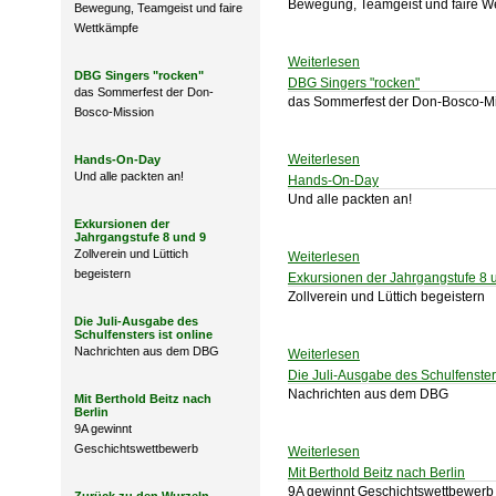
Bewegung, Teamgeist und faire W
Bewegung, Teamgeist und faire
Wettkämpfe
Weiterlesen
DBG Singers "rocken"
DBG Singers "rocken"
das Sommerfest der Don-
das Sommerfest der Don-Bosco-M
Bosco-Mission
Weiterlesen
Hands-On-Day
Und alle packten an!
Hands-On-Day
Und alle packten an!
Exkursionen der
Jahrgangstufe 8 und 9
Zollverein und Lüttich
Weiterlesen
begeistern
Exkursionen der Jahrgangstufe 8 
Zollverein und Lüttich begeistern
Die Juli-Ausgabe des
Schulfensters ist online
Nachrichten aus dem DBG
Weiterlesen
Die Juli-Ausgabe des Schulfensters
Nachrichten aus dem DBG
Mit Berthold Beitz nach
Berlin
9A gewinnt
Geschichtswettbewerb
Weiterlesen
Mit Berthold Beitz nach Berlin
9A gewinnt Geschichtswettbewerb