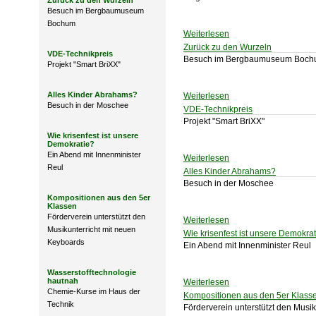
Zurück zu den Wurzeln
Besuch im Bergbaumuseum
Bochum
Weiterlesen
Zurück zu den Wurzeln
VDE-Technikpreis
Besuch im Bergbaumuseum Boc
Projekt "Smart BriXX"
Alles Kinder Abrahams?
Weiterlesen
Besuch in der Moschee
VDE-Technikpreis
Projekt "Smart BriXX"
Wie krisenfest ist unsere
Demokratie?
Ein Abend mit Innenminister
Weiterlesen
Reul
Alles Kinder Abrahams?
Besuch in der Moschee
Kompositionen aus den 5er
Klassen
Förderverein unterstützt den
Weiterlesen
Musikunterricht mit neuen
Wie krisenfest ist unsere Demokra
Keyboards
Ein Abend mit Innenminister Reul
Wasserstofftechnologie
hautnah
Weiterlesen
Chemie-Kurse im Haus der
Kompositionen aus den 5er Klass
Technik
Förderverein unterstützt den Musi