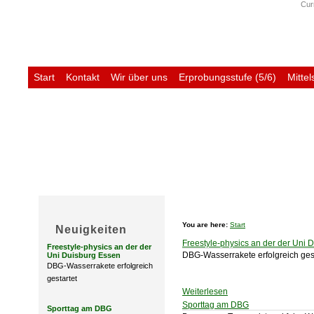
Curr
Start
Kontakt
Wir über uns
Erprobungsstufe (5/6)
Mittel
Untis
You are here:
Start
Neuigkeiten
Freestyle-physics an der der Uni 
Freestyle-physics an der der
DBG-Wasserrakete erfolgreich gest
Uni Duisburg Essen
DBG-Wasserrakete erfolgreich
gestartet
Weiterlesen
Sporttag am DBG
Sporttag am DBG