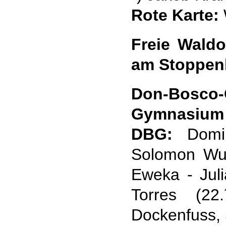
Rote Karte:
Freie Wald
am Stoppenb
Don-Bos
Gymnasium 
DBG:
Domin
Solomon Wu
Eweka - Jul
Torres (22
Dockenfuss, 