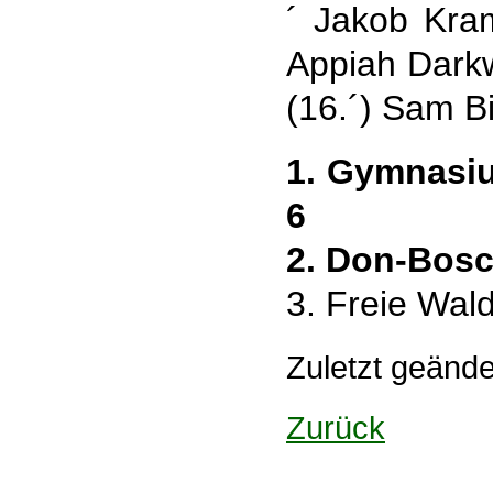
´ Jakob Kra
Appiah Dark
(16.´) Sam Bi
1. Gymnasi
6
2. Don-Bosc
3. Freie Wal
Zuletzt geänd
Zurück
Design: DBG Essen
Impressum
Datenschutzerklärung