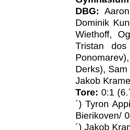
DBG:
Aaron 
Dominik Kun
Wiethoff, 
Tristan do
Ponomarev)
Derks), Sam 
Jakob Kramer
Tore:
0:1 (6.
´) Tyron App
Bierikoven/ 0
´) Jakob Kra