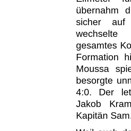
übernahm d
sicher auf
wechselte 
gesamtes Kon
Formation hi
Moussa spi
besorgte unm
4:0. Der le
Jakob Krame
Kapitän Sam