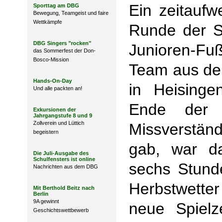
Ein zeitaufw
Sporttag am DBG
Bewegung, Teamgeist und faire
Wettkämpfe
Runde der St
DBG Singers "rocken"
Junioren-Fuß
das Sommerfest der Don-
Bosco-Mission
Team aus den
Hands-On-Day
in Heising
Und alle packten an!
Ende der
Exkursionen der
Jahrgangstufe 8 und 9
Zollverein und Lüttich
Missverständ
begeistern
gab, war d
Die Juli-Ausgabe des
Schulfensters ist online
sechs Stund
Nachrichten aus dem DBG
Herbstwetter
Mit Berthold Beitz nach
Berlin
9A gewinnt
neue Spielz
Geschichtswettbewerb