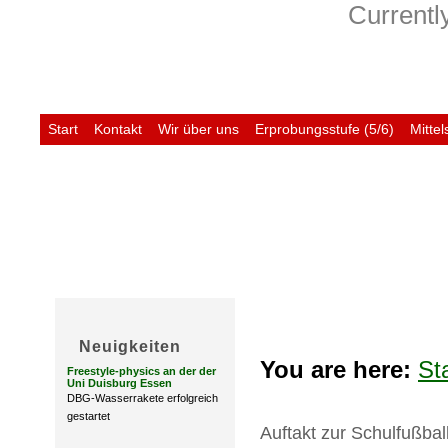
Currently
Start
Kontakt
Wir über uns
Erprobungsstufe (5/6)
Mittel
Untis
Neuigkeiten
You are here:
St
Freestyle-physics an der der
Uni Duisburg Essen
DBG-Wasserrakete erfolgreich
gestartet
Auftakt zur Schulfußbal