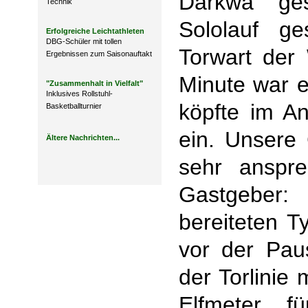
Darkwa ges
Technik
Sololauf ge
Erfolgreiche Leichtathleten
DBG-Schüler mit tollen
Torwart der 
Ergebnissen zum Saisonauftakt
Minute war e
"Zusammenhalt in Vielfalt"
Inklusives Rollstuhl-
köpfte im A
Basketballturnier
ein. Unsere
Ältere Nachrichten...
sehr anspr
Gastgeber:
bereiteten T
vor der Pau
der Torlinie
Elfmeter 