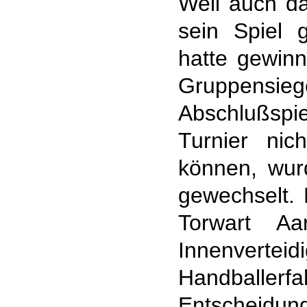
Weil auch 
sein Spiel 
hatte gewin
Gruppens
Abschlußspi
Turnier nic
können, wur
gewechselt.
Torwart Aa
Innenverte
Handballe
Entscheidu