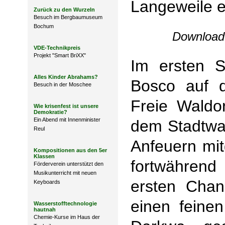
Langeweile e
Zurück zu den Wurzeln
Besuch im Bergbaumuseum
Bochum
Download 
VDE-Technikpreis
Projekt "Smart BriXX"
Im ersten S
Alles Kinder Abrahams?
Bosco auf d
Besuch in der Moschee
Freie Waldo
Wie krisenfest ist unsere
Demokratie?
Ein Abend mit Innenminister
dem Stadtwa
Reul
Anfeuern mit
Kompositionen aus den 5er
Klassen
fortwährend
Förderverein unterstützt den
Musikunterricht mit neuen
ersten Chan
Keyboards
einen feine
Wasserstofftechnologie
hautnah
Chemie-Kurse im Haus der