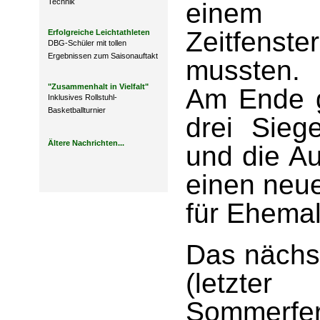
Technik
einem j
Zeitfenst
Erfolgreiche Leichtathleten
DBG-Schüler mit tollen
Ergebnissen zum Saisonauftakt
mussten.
"Zusammenhalt in Vielfalt"
Am Ende g
Inklusives Rollstuhl-
Basketballturnier
drei Sieg
Ältere Nachrichten...
und die Au
einen neu
für Ehemal
Das nächst
(letzt
Sommer