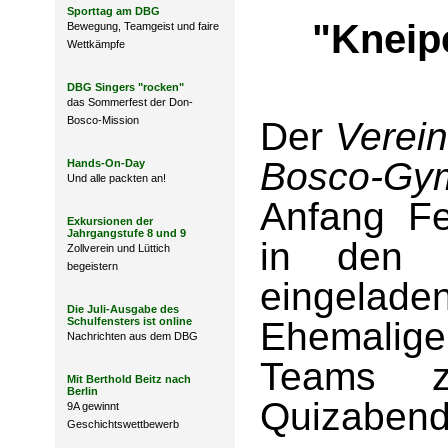
Sporttag am DBG
"Kneip
Bewegung, Teamgeist und faire
Wettkämpfe
DBG Singers "rocken"
das Sommerfest der Don-
Bosco-Mission
Der
Verei
Bosco-Gy
Hands-On-Day
Und alle packten an!
Anfang Fe
Exkursionen der
Jahrgangstufe 8 und 9
in den 
Zollverein und Lüttich
begeistern
eingela
Die Juli-Ausgabe des
Schulfensters ist online
Ehemalige
Nachrichten aus dem DBG
Teams z
Mit Berthold Beitz nach
Berlin
Quizabend
9A gewinnt
Geschichtswettbewerb