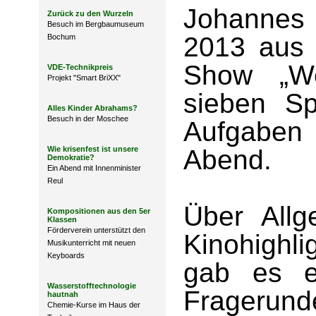
Johannes
Zurück zu den Wurzeln
Besuch im Bergbaumuseum
2013 aus 
Bochum
Show „We
VDE-Technikpreis
Projekt "Smart BriXX"
sieben Sp
Alles Kinder Abrahams?
Besuch in der Moschee
Aufgaben
Wie krisenfest ist unsere
Abend.
Demokratie?
Ein Abend mit Innenminister
Reul
Über Allge
Kompositionen aus den 5er
Klassen
Förderverein unterstützt den
Kinohighli
Musikunterricht mit neuen
Keyboards
gab es e
Wasserstofftechnologie
Fragerund
hautnah
Chemie-Kurse im Haus der