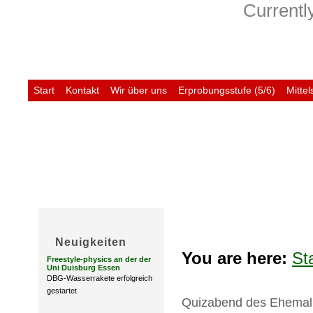
Currently
Start
Kontakt
Wir über uns
Erprobungsstufe (5/6)
Mittel
Untis
Neuigkeiten
You are here:
St
Freestyle-physics an der der
Uni Duisburg Essen
DBG-Wasserrakete erfolgreich
gestartet
Quizabend des Ehemal