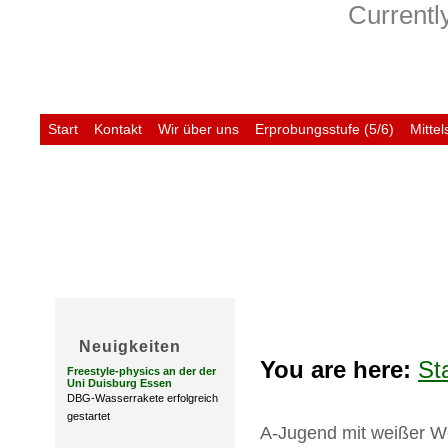
Currently
Start
Kontakt
Wir über uns
Erprobungsstufe (5/6)
Mittel
Untis
Neuigkeiten
You are here:
St
Freestyle-physics an der der
Uni Duisburg Essen
DBG-Wasserrakete erfolgreich
gestartet
A-Jugend mit weißer W