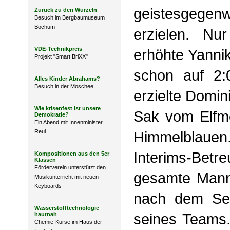
geistesgegenw
Zurück zu den Wurzeln
Besuch im Bergbaumuseum
Bochum
erzielen. Nu
VDE-Technikpreis
erhöhte Yanni
Projekt "Smart BriXX"
schon auf 2:
Alles Kinder Abrahams?
Besuch in der Moschee
erzielte Domi
Wie krisenfest ist unsere
Sak vom Elfme
Demokratie?
Ein Abend mit Innenminister
Reul
Himmelblauen
Interims-Betr
Kompositionen aus den 5er
Klassen
Förderverein unterstützt den
gesamte Mann
Musikunterricht mit neuen
Keyboards
nach dem Sei
Wasserstofftechnologie
seines Teams. 
hautnah
Chemie-Kurse im Haus der