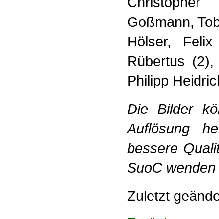
Christopher 
Goßmann, Tobi
Hölser, Feli
Rübertus (2),
Philipp Heidri
Die Bilder kö
Auflösung he
bessere Quali
SuoC wenden 
Zuletzt geänd