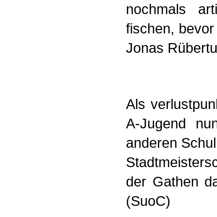
nochmals art
fischen, bevo
Jonas Rübertu
Als verlustpun
A-Jugend nun
anderen Schul
Stadtmeisters
der Gathen da
(SuoC)