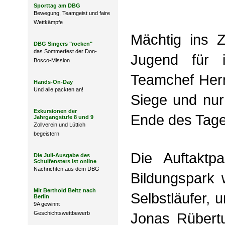
Sporttag am DBG
Bewegung, Teamgeist und faire
Wettkämpfe
Mächtig ins Z
DBG Singers "rocken"
das Sommerfest der Don-
Jugend für i
Bosco-Mission
Teamchef Herr
Hands-On-Day
Und alle packten an!
Siege und nur
Exkursionen der
Ende des Tage
Jahrgangstufe 8 und 9
Zollverein und Lüttich
begeistern
Die Auftaktp
Die Juli-Ausgabe des
Schulfensters ist online
Nachrichten aus dem DBG
Bildungspark 
Mit Berthold Beitz nach
Selbstläufer, 
Berlin
9A gewinnt
Geschichtswettbewerb
Jonas Rübertu