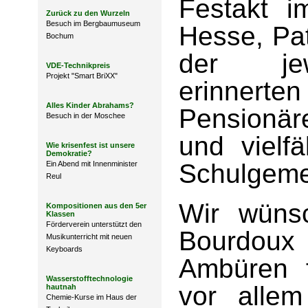
Festakt i
Zurück zu den Wurzeln
Besuch im Bergbaumuseum
Hesse, Pat
Bochum
der jew
VDE-Technikpreis
Projekt "Smart BriXX"
erinnert
Alles Kinder Abrahams?
Pensionär
Besuch in der Moschee
und vielfä
Wie krisenfest ist unsere
Demokratie?
Schulgeme
Ein Abend mit Innenminister
Reul
Wir wüns
Kompositionen aus den 5er
Klassen
Förderverein unterstützt den
Bourdo
Musikunterricht mit neuen
Keyboards
Ambüren
f
Wasserstofftechnologie
vor alle
hautnah
Chemie-Kurse im Haus der