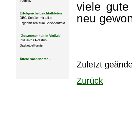
Technik
viele gute
Erfolgreiche Leichtathleten
neu gewon
DBG-Schüler mit tollen
Ergebnissen zum Saisonauftakt
"Zusammenhalt in Vielfalt"
Inklusives Rollstuhl-
Basketballturnier
Ältere Nachrichten...
Zuletzt geänd
Zurück
Design: DBG Essen
Impressum
Datenschutzerklärung