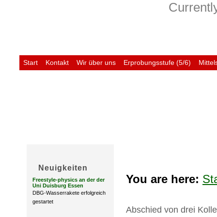
Currently
Start
Kontakt
Wir über uns
Erprobungsstufe (5/6)
Mittel
Untis
Neuigkeiten
You are here:
St
Freestyle-physics an der der
Uni Duisburg Essen
DBG-Wasserrakete erfolgreich
gestartet
Abschied von drei Koll