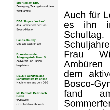
Sporttag am DBG
Bewegung, Teamgeist und faire
Wettkämpfe
Auch für L
es ihn i
DBG Singers "rocken"
das Sommerfest der Don-
Bosco-Mission
Schulta
Hands-On-Day
Schuljahr
Und alle packten an!
Frau Wi
Exkursionen der
Jahrgangstufe 8 und 9
Ambüren 
Zollverein und Lüttich
begeistern
dem akti
Die Juli-Ausgabe des
Schulfensters ist online
Bosco-Gy
Nachrichten aus dem DBG
fand a
Mit Berthold Beitz nach
Berlin
Sommerfe
9A gewinnt
Geschichtswettbewerb