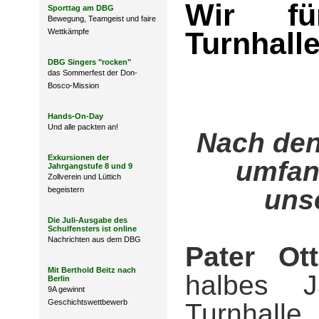
Wir f
Sporttag am DBG
Bewegung, Teamgeist und faire
Turnhall
Wettkämpfe
DBG Singers "rocken"
das Sommerfest der Don-
Bosco-Mission
Hands-On-Day
Und alle packten an!
Nach den
Exkursionen der
umfan
Jahrgangstufe 8 und 9
Zollverein und Lüttich
uns
begeistern
Die Juli-Ausgabe des
Schulfensters ist online
Nachrichten aus dem DBG
Pater Ot
Mit Berthold Beitz nach
halbes J
Berlin
9A gewinnt
Geschichtswettbewerb
Turnhall