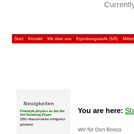
Currently
Start
Kontakt
Wir über uns
Erprobungsstufe (5/6)
Mittel
Untis
Neuigkeiten
You are here:
St
Freestyle-physics an der der
Uni Duisburg Essen
DBG-Wasserrakete erfolgreich
gestartet
Wir für Don Bosco