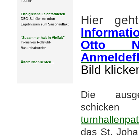
Technik
Erfolgreiche Leichtathleten
Hier geh
DBG-Schüler mit tollen
Ergebnissen zum Saisonauftakt
In
formati
"Zusammenhalt in Vielfalt"
Otto No
Inklusives Rollstuhl-
Basketballturnier
Anmeldefl
Ältere Nachrichten...
Bild klicke
Die ausgef
schick
turnhallenp
das St. Johan