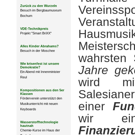
Verein
Zurück zu den Wurzeln
Besuch im Bergbaumuseum
Bochum
Veranstalt
VDE-Technikpreis
Hausm
Projekt "Smart BriXX"
Meistersch
Alles Kinder Abrahams?
Besuch in der Moschee
wahrsten
Wie krisenfest ist unsere
Jahre ge
Demokratie?
Ein Abend mit Innenminister
Reul
wird mi
Salesiane
Kompositionen aus den 5er
Klassen
Förderverein unterstützt den
einer
Fun
Musikunterricht mit neuen
Keyboards
wir e
Wasserstofftechnologie
hautnah
Finanzier
Chemie-Kurse im Haus der