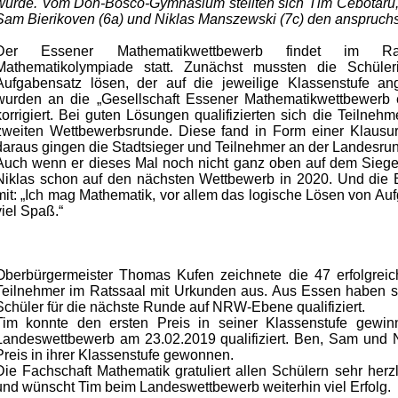
wurde. Vom Don-Bosco-Gymnasium stellten sich Tim Cebotaru
Sam Bierikoven (6a) und Niklas Manszewski (7c) den anspruch
Der Essener Mathematikwettbewerb findet im R
Mathematikolympiade statt. Zunächst mussten die Schüle
Aufgabensatz lösen, der auf die jeweilige Klassenstufe an
wurden an die „Gesellschaft Essener Mathematikwettbewerb e
korrigiert. Bei guten Lösungen qualifizierten sich die Teilneh
zweiten Wettbewerbsrunde. Diese fand in Form einer Klausur
daraus gingen die Stadtsieger und Teilnehmer an der Landesrun
Auch wenn er dieses Mal noch nicht ganz oben auf dem Siegert
Niklas schon auf den nächsten Wettbewerb in 2020. Und die Be
mit: „Ich mag Mathematik, vor allem das logische Lösen von A
viel Spaß.“
Oberbürgermeister Thomas Kufen zeichnete die 47 erfolgrei
Teilnehmer im Ratssaal mit Urkunden aus. Aus Essen haben s
Schüler für die nächste Runde auf NRW-Ebene qualifiziert.
Tim konnte den ersten Preis in seiner Klassenstufe gewin
Landeswettbewerb am 23.02.2019 qualifiziert. Ben, Sam und 
Preis in ihrer Klassenstufe gewonnen.
Die Fachschaft Mathematik gratuliert allen Schülern sehr herzl
und wünscht Tim beim Landeswettbewerb weiterhin viel Erfolg.