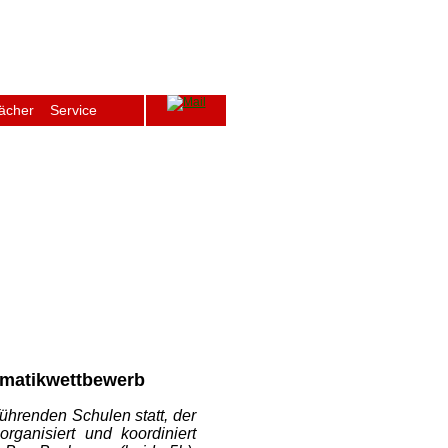
ächer
Service
ge
Archiv
Schulfenster
Intern
ematikwettbewerb
ührenden Schulen statt, der
rganisiert und koordiniert