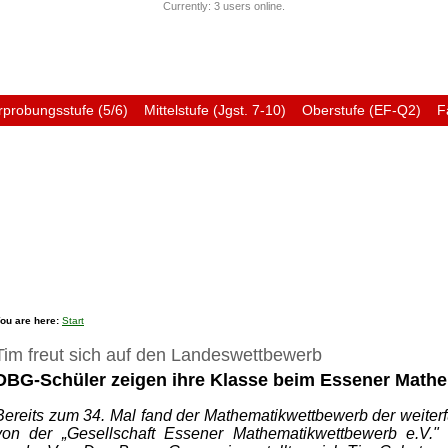
Currently: 3 users online.
rprobungsstufe (5/6)
Mittelstufe (Jgst. 7-10)
Oberstufe (EF-Q2)
F
Förderverein
Ehemali
ou are here:
Start
Tim freut sich auf den Landeswettbewerb
DBG-Schüler zeigen ihre Klasse beim Essener Math
Bereits zum 34. Mal fand der Mathematikwettbewerb der weiterf
von der „Gesellschaft Essener Mathematikwettbewerb e.V." o