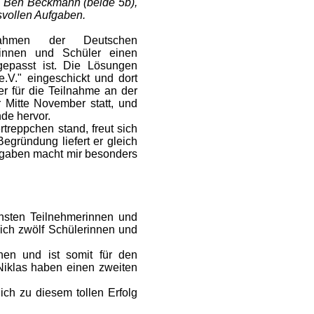
, Ben Beckmann (beide 5b),
svollen Aufgaben.
ahmen der Deutschen
rinnen und Schüler einen
gepasst ist. Die Lösungen
.V." eingeschickt und dort
mer für die Teilnahme an der
 Mitte November statt, und
de hervor.
reppchen stand, freut sich
gründung liefert er gleich
ufgaben macht mir besonders
chsten Teilnehmerinnen und
ich zwölf Schülerinnen und
nen und ist somit für den
Niklas haben einen zweiten
ich zu diesem tollen Erfolg