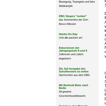
Bewegung, Teamgeist und faire
Wettkämpfe
DBG Singers "rocken"
das Sommerfest der Don-
Bosco-Mission
Hands-On-Day
Und alle packten an!
Exkursionen der
Jahrgangstufe 8 und 9
Zollverein und Lüttich
begeistern
Die Juli-Ausgabe des
Schulfensters ist online
Nachrichten aus dem DBG
Mit Berthold Beitz nach
Berlin
9A gewinnt
Geschichtswettbewerb