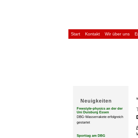
Start
Kontakt
Wir über uns
E
Untis
Y
Neuigkeiten
Freestyle-physics an der der
Uni Duisburg Essen
DBG-Wasserrakete erfolgreich
gestartet
Sporttag am DBG