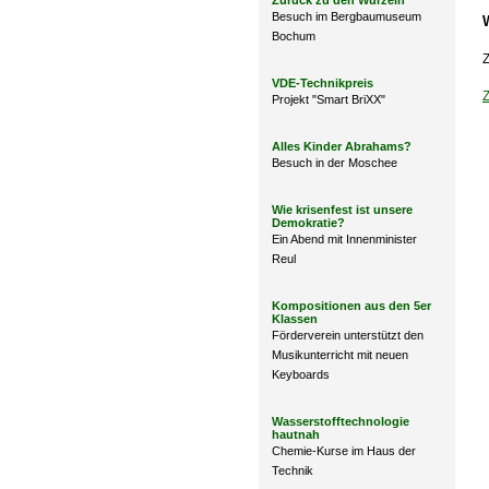
Zurück zu den Wurzeln
Besuch im Bergbaumuseum
Bochum
Z
VDE-Technikpreis
Projekt "Smart BriXX"
Alles Kinder Abrahams?
Besuch in der Moschee
Wie krisenfest ist unsere
Demokratie?
Ein Abend mit Innenminister
Reul
Kompositionen aus den 5er
Klassen
Förderverein unterstützt den
Musikunterricht mit neuen
Keyboards
Wasserstofftechnologie
hautnah
Chemie-Kurse im Haus der
Technik