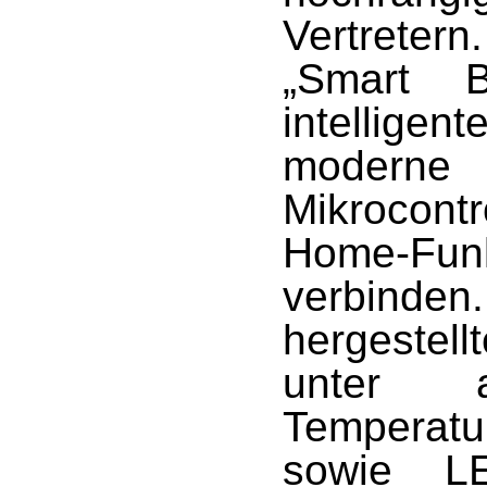
Vertrete
„Smart B
intellige
mode
Mikrocont
Home-Fu
verbind
hergestel
unter a
Temperatur
sowie LE