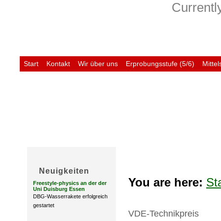
Currently
Start
Kontakt
Wir über uns
Erprobungsstufe (5/6)
Mittel
Untis
Neuigkeiten
You are here:
St
Freestyle-physics an der der
Uni Duisburg Essen
DBG-Wasserrakete erfolgreich
gestartet
VDE-Technikpreis