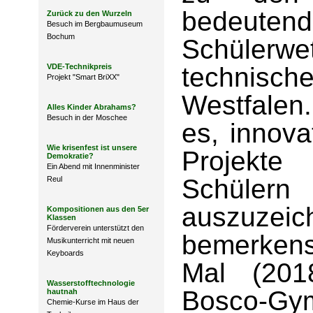
bedeutend
Zurück zu den Wurzeln
Besuch im Bergbaumuseum
Bochum
Schüle
VDE-Technikpreis
technisch
Projekt "Smart BriXX"
Westfalen.
Alles Kinder Abrahams?
Besuch in der Moschee
es, innova
Wie krisenfest ist unsere
Projekte
Demokratie?
Ein Abend mit Innenminister
Schüle
Reul
auszuz
Kompositionen aus den 5er
Klassen
Förderverein unterstützt den
bemerkens
Musikunterricht mit neuen
Keyboards
Mal (201
Wasserstofftechnologie
Bosco-
hautnah
Chemie-Kurse im Haus der