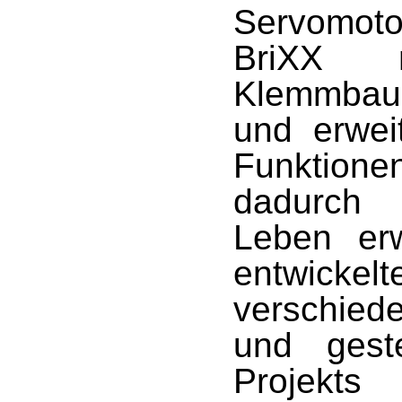
Servomoto
BriXX 
Klemmbaus
und erwei
Funktion
dadurch
Leben erw
entwic
verschied
und gest
Projekts