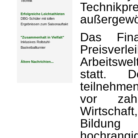
Technik
Technik
Erfolgreiche Leichtathleten
außergewöh
DBG-Schüler mit tollen
Ergebnissen zum Saisonauftakt
Das Fina
"Zusammenhalt in Vielfalt"
Inklusives Rollstuhl-
Preisverl
Basketballturnier
Arbeitswel
Ältere Nachrichten...
statt. D
teilnehme
vor zah
Wirtscha
Bildun
hochrang