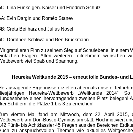
5C: Lina Funke gen. Kaiser und Friedrich Schütz
6A: Evin Dargin und Roméo Stanev
6B: Greta Beilharz und Julius Nosel
6C: Dorothee Schliwa und Ben Bruckmann
Wir gratulieren Finn zu seinem Sieg auf Schulebene, in einem W
einfachen Fragen. Allen weiteren Teilnehmern wünschen wir
Wettbewerb viel Spaß und Spannung.
Heureka Weltkunde 2015 – erneut tolle Bundes- und 
Herausragende Ergebnisse erzielten abermals unsere Teilnehme
diesjährigen Heureka-Wettbewerb „Weltkunde 2014“. So
Bundesebene einen hervorragenden zweiten Platz belegen! 
drei Schülern, die Plätze 1 bis 3 zu erreichen!
Zum vierten Mal fand am Mittwoch, dem 22. April 2015, 
Wettbewerb am Don-Bosco-Gymnasium statt. Hochmotiviert und 
142 Fünft- bis Achtklässler 45 Fragen aus den Bereichen Erdkun
Auch zu anspruchsvollen Themen wie aktuelles Weltgesche