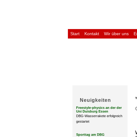
Start
Kontakt
Wir über uns
E
Untis
Y
Neuigkeiten
Freestyle-physics an der der
Uni Duisburg Essen
DBG-Wasserrakete erfolgreich
gestartet
Sporttag am DBG