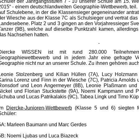
Schüler der Jahrgangsstufen 7 - 10 unserer Schule am 15. 
2015“ - einem deutschlandweiten Geographie-Wettbewerb, teil.
auf Schulebene, in der die Klassensieger gegeneinander antrate
der Wiesche
aus der Klasse 7C als
Schulsieger
und vertrat da
Landesebene. Platz 2 und 3 gingen an den Vorjahressieger Sve
Tanzer (9B), welche auf dieselbe Punktzahl kamen, allerdings
das Nachsehen hatten.
Diercke WISSEN ist mit rund 280.000 Teilnehmern
Geographiewettbewerb und in jedem Jahr eine gefragte Ve
Geographie nicht nur an unserer Schule. Zu ihnen gehören auc
Leonie Stolzenberg und Kilian Hüllen (7A), Lucy Holzmann
Karina Lorenz und Finn in der Wiesche (7C), Patricia Arnolds
Ronsdorf und Leon Angermeyer (8B), Leonie Plaßmann und F
Nickel und Florian Stuckstette (9A), Noemi Kampmann und Ph
Schuba und Lucas Patrikalakis (9C), Tabea Lingk und Timo Küp
Im
Diercke-Junioren-Wettbewerb
(Klasse 5 und 6) siegten f
Schüler:
5A: Marleen Baumann und Marc Gerdes
5B: Noemi Ljubas und Luca Biazeck