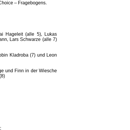
e Choice – Fragebogens.
ai Hageleit (alle 5), Lukas
nn, Lars Schwarze (alle 7)
 Robin Kladroba (7) und Leon
ige und Finn in der Wiesche
(8)
: