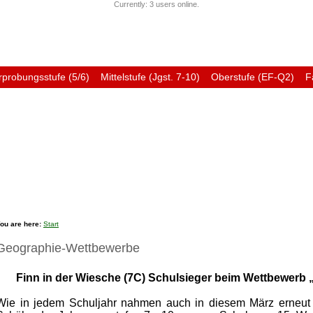
Currently: 3 users online.
rprobungsstufe (5/6)
Mittelstufe (Jgst. 7-10)
Oberstufe (EF-Q2)
F
Förderverein
Ehemali
ou are here:
Start
Geographie-Wettbewerbe
Finn in der Wiesche (7C) Schulsieger beim Wettbewerb 
Wie in jedem Schuljahr nahmen auch in diesem März erneut 