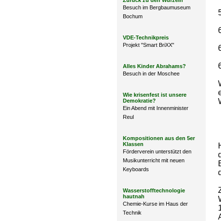
Zurück zu den Wurzeln
Besuch im Bergbaumuseum
Bochum
VDE-Technikpreis
Projekt "Smart BriXX"
Alles Kinder Abrahams?
Besuch in der Moschee
Wie krisenfest ist unsere
Demokratie?
Ein Abend mit Innenminister
Reul
Kompositionen aus den 5er
Klassen
Förderverein unterstützt den
Musikunterricht mit neuen
Keyboards
Wasserstofftechnologie
hautnah
Chemie-Kurse im Haus der
Technik