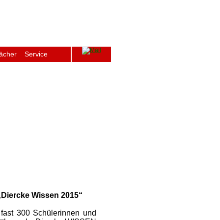
ächer
Service
ge
Archiv
Schulfenster
Intern
„Diercke Wissen 2015“
fast 300 Schülerinnen und