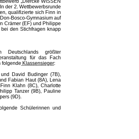
Wettbewerb „Diercke WISSEN
 In der 2. Wettbewerbsrunde
n, qualifizierte sich
Finn in
s Don-Bosco-Gymnasium auf
n Crämer (EF) und Philippe
 bei den Stichfragen knapp
 Deutschlands größter
ranstaltung für das Fach
h folgende
Klassensieger
:
 und David Budinger (7B),
 und Fabian Haut (8A), Lena
inn Klahn (8C), Charlotte
ilipp Tanzer (9B), Pauline
pers (9D).
olgende Schülerinnen und