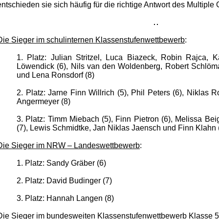
entschieden sie sich häufig für die richtige Antwort des Multipl
Die Sieger im schulinternen Klassenstufenwettbewerb
:
1. Platz: Julian Stritzel, Luca Biazeck, Robin Rajca, K
Löwendick (6), Nils van den Woldenberg, Robert Schlöma
und Lena Ronsdorf (8)
2. Platz: Jarne Finn Willrich (5), Phil Peters (6), Niklas
Angermeyer (8)
3. Platz: Timm Miebach (5), Finn Pietron (6), Melissa Be
(7), Lewis Schmidtke, Jan Niklas Jaensch und Finn Klahn 
Die Sieger im NRW – Landeswettbewerb
:
1. Platz: Sandy Gräber (6)
2. Platz: David Budinger (7)
3. Platz: Hannah Langen (8)
Die Sieger im bundesweiten Klassenstufenwettbewerb Klasse 5