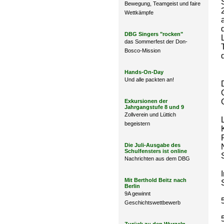
Bewegung, Teamgeist und faire
Wettkämpfe
DBG Singers "rocken"
das Sommerfest der Don-
Bosco-Mission
Hands-On-Day
Und alle packten an!
Exkursionen der
Jahrgangstufe 8 und 9
Zollverein und Lüttich
begeistern
Die Juli-Ausgabe des
Schulfensters ist online
Nachrichten aus dem DBG
Mit Berthold Beitz nach
Berlin
9A gewinnt
Geschichtswettbewerb