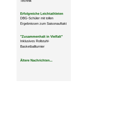
Technik
Erfolgreiche Leichtathleten
DBG-Schüler mit tollen
Ergebnissen zum Saisonauftakt
"Zusammenhalt in Vielfalt"
Inklusives Rollstuhl-
Basketballturnier
Ältere Nachrichten...
Design: DBG Essen
Impressum
Datenschutzerklärung