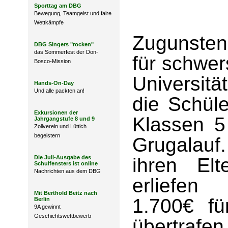
Sporttag am DBG
Bewegung, Teamgeist und faire
Wettkämpfe
Zugunste
DBG Singers "rocken"
das Sommerfest der Don-
für schwe
Bosco-Mission
Universitä
Hands-On-Day
Und alle packten an!
die Schül
Exkursionen der
Klassen 5
Jahrgangstufe 8 und 9
Zollverein und Lüttich
begeistern
Grugalauf.
Die Juli-Ausgabe des
ihren Elt
Schulfensters ist online
Nachrichten aus dem DBG
erliefen
Mit Berthold Beitz nach
1.700€ f
Berlin
9A gewinnt
Geschichtswettbewerb
übertrafen