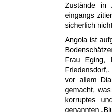
Zustände in 
eingangs ziti
sicherlich nich
Angola ist au
Bodenschätzen 
Frau Eging, M
Friedensdorf,
vor allem Di
gemacht, was 
korruptes un
genannten „Bl