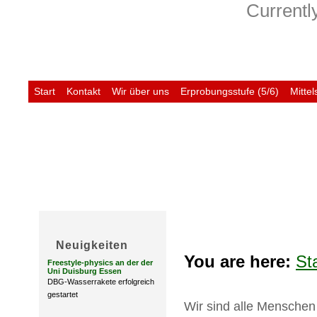
Currently
Start
Kontakt
Wir über uns
Erprobungsstufe (5/6)
Mittel
Untis
Neuigkeiten
You are here:
St
Freestyle-physics an der der
Uni Duisburg Essen
DBG-Wasserrakete erfolgreich
gestartet
Wir sind alle Menschen