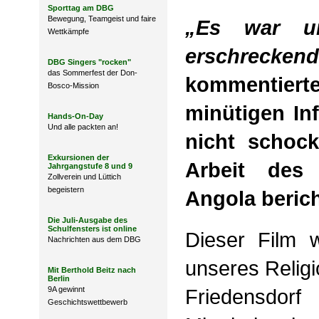
Sporttag am DBG
Bewegung, Teamgeist und faire
„Es war un
Wettkämpfe
erschreck
DBG Singers "rocken"
das Sommerfest der Don-
kommentier
Bosco-Mission
minütigen Inf
Hands-On-Day
Und alle packten an!
nicht schock
Exkursionen der
Arbeit des
Jahrgangstufe 8 und 9
Zollverein und Lüttich
begeistern
Angola berich
Die Juli-Ausgabe des
Schulfensters ist online
Dieser Film w
Nachrichten aus dem DBG
unseres Relig
Mit Berthold Beitz nach
Berlin
9A gewinnt
Friedensdorf
Geschichtswettbewerb