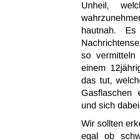
Unheil, wel
wahrzunehme
hautnah. Es
Nachrichtense
so vermitteln
einem 12jähri
das tut, welc
Gasflaschen 
und sich dabei
Wir sollten er
egal ob schw