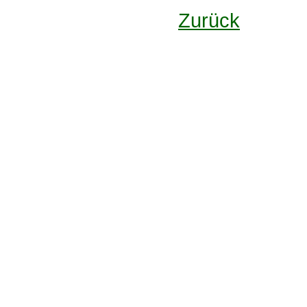
Zurück
Design: DBG Essen
Impressum
Datenschutzerklärung