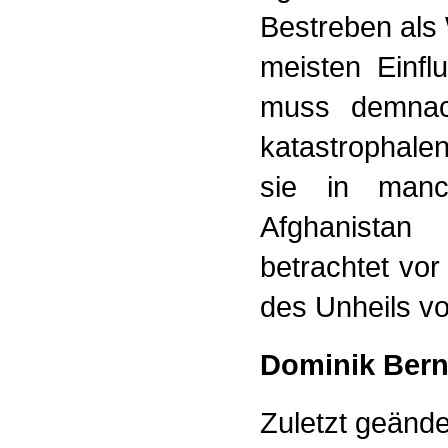
Bestreben als
meisten Einfl
muss demnach
katastrophale
sie in man
Afghanistan
betrachtet vor
des Unheils v
Dominik Bernd
Zuletzt geänd