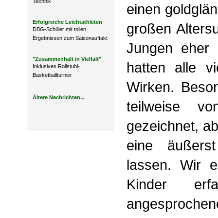
Technik
einen goldglän
Erfolgreiche Leichtathleten
großen Alters
DBG-Schüler mit tollen
Ergebnissen zum Saisonauftakt
Jungen eher 
"Zusammenhalt in Vielfalt"
hatten alle 
Inklusives Rollstuhl-
Basketballturnier
Wirken. Beson
Ältere Nachrichten...
teilweise v
gezeichnet, a
eine äußers
lassen. Wir 
Kinder er
angesprochene