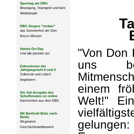
Sporttag am DBG
Bewegung, Teamgeist und faire
Wettkämpfe
Ta
DBG Singers "rocken"
das Sommerfest der Don-
Bosco-Mission
"Von Don B
Hands-On-Day
Und alle packten an!
uns b
Exkursionen der
Jahrgangstufe 8 und 9
Mitmensch
Zollverein und Lüttich
begeistern
einem frö
Die Juli-Ausgabe des
Schulfensters ist online
Welt!" Ei
Nachrichten aus dem DBG
vielfält
Mit Berthold Beitz nach
Berlin
gelungen
9A gewinnt
Geschichtswettbewerb