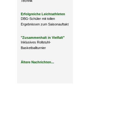
Technik
Erfolgreiche Leichtathleten
DBG-Schüler mit tollen
Ergebnissen zum Saisonauftakt
"Zusammenhalt in Vielfalt"
Inklusives Rollstuhl-
Basketballturnier
Ältere Nachrichten...
Design: DBG Essen
Impressum
Datenschutzerklärung