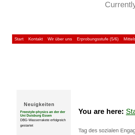
Currently
Start
Kontakt
Wir über uns
Erprobungsstufe (5/6)
Mittel
Untis
Neuigkeiten
You are here:
St
Freestyle-physics an der der
Uni Duisburg Essen
DBG-Wasserrakete erfolgreich
gestartet
Tag des sozialen Enga