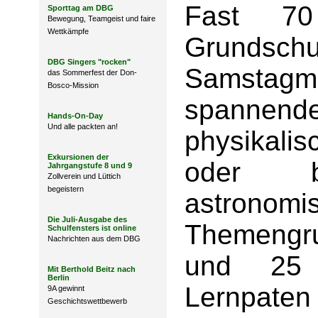
Fast 70
Sporttag am DBG
Bewegung, Teamgeist und faire
Wettkämpfe
Grundsch
DBG Singers "rocken"
Samstagm
das Sommerfest der Don-
Bosco-Mission
spannende
Hands-On-Day
Und alle packten an!
physikal
Exkursionen der
oder b
Jahrgangstufe 8 und 9
Zollverein und Lüttich
begeistern
astronomi
Die Juli-Ausgabe des
Themengru
Schulfensters ist online
Nachrichten aus dem DBG
und 25 O
Mit Berthold Beitz nach
Berlin
Lernpaten
9A gewinnt
Geschichtswettbewerb