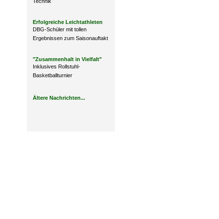
Technik
Erfolgreiche Leichtathleten
DBG-Schüler mit tollen
Ergebnissen zum Saisonauftakt
"Zusammenhalt in Vielfalt"
Inklusives Rollstuhl-
Basketballturnier
Ältere Nachrichten...
Design: DBG Essen
Impressum
Datenschutzerklärung