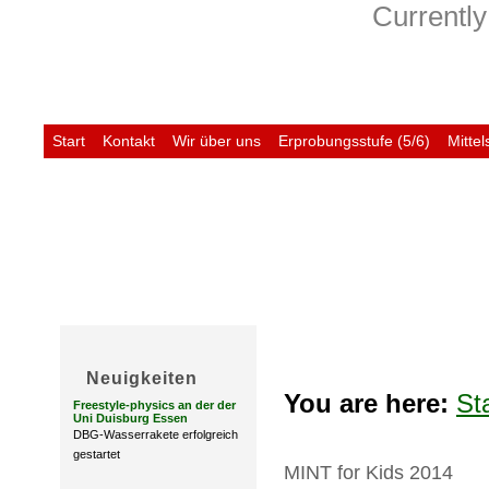
Currently
Start
Kontakt
Wir über uns
Erprobungsstufe (5/6)
Mittel
Untis
Neuigkeiten
You are here:
St
Freestyle-physics an der der
Uni Duisburg Essen
DBG-Wasserrakete erfolgreich
gestartet
MINT for Kids 2014