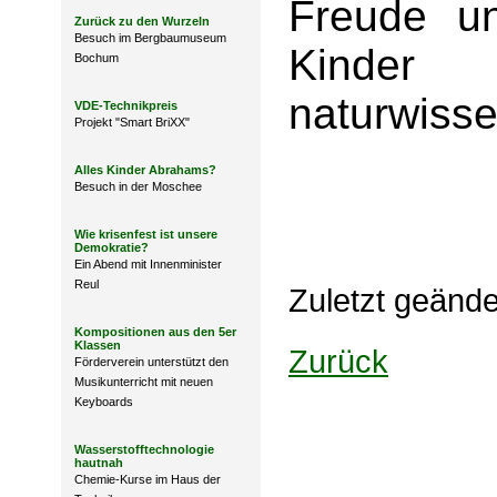
Freude un
Zurück zu den Wurzeln
Besuch im Bergbaumuseum
Kin
Bochum
naturwisse
VDE-Technikpreis
Projekt "Smart BriXX"
Alles Kinder Abrahams?
Besuch in der Moschee
Wie krisenfest ist unsere
Demokratie?
Ein Abend mit Innenminister
Reul
Zuletzt geänd
Kompositionen aus den 5er
Klassen
Zurück
Förderverein unterstützt den
Musikunterricht mit neuen
Keyboards
Wasserstofftechnologie
hautnah
Chemie-Kurse im Haus der