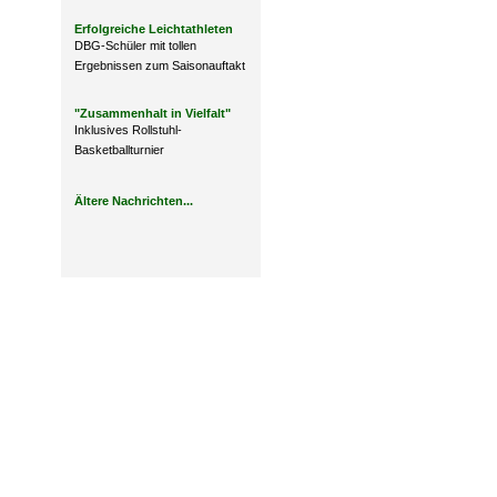
Erfolgreiche Leichtathleten
DBG-Schüler mit tollen
Ergebnissen zum Saisonauftakt
"Zusammenhalt in Vielfalt"
Inklusives Rollstuhl-
Basketballturnier
Ältere Nachrichten...
Design: DBG Essen
Impressum
Datenschutzerklärung