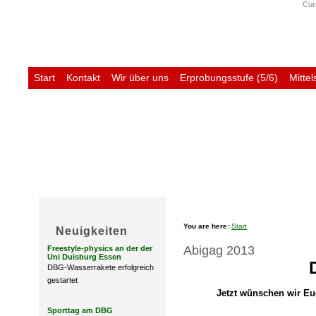
Curr
Start
Kontakt
Wir über uns
Erprobungsstufe (5/6)
Mittel
Untis
You are here:
Start
Neuigkeiten
Abigag 2013
Freestyle-physics an der der
Uni Duisburg Essen
DBG-Wasserrakete erfolgreich
gestartet
Jetzt wünschen wir Euc
Sporttag am DBG