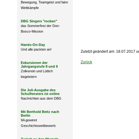
Bewegung, Teamgeist und faire
Wettkämpfe
DBG Singers "rocken"
das Sommerfest der Don-
Bosco-Mission
Hands-On-Day
Und alle packten an!
Zuletzt geändert am: 18.07.2017 
Zurück
Exkursionen der
Jahrgangstufe 8 und 9
Zollverein und Lüttich
begeistern
Die Juli-Ausgabe des
Schulfensters ist online
Nachrichten aus dem DBG
Mit Berthold Beitz nach
Berlin
9A gewinnt
Geschichtswettbewerb