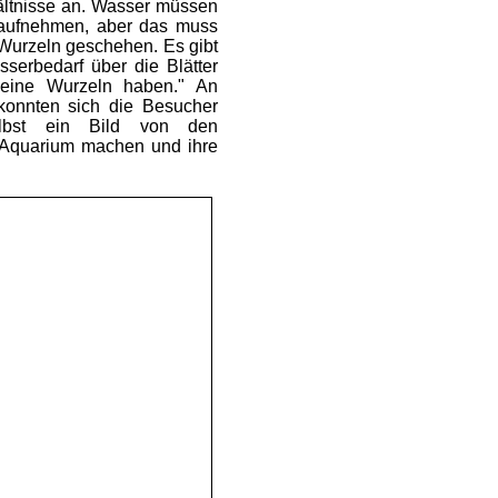
hältnisse an. Wasser müssen
h aufnehmen, aber das muss
 Wurzeln geschehen. Es gibt
sserbedarf über die Blätter
keine Wurzeln haben." An
 konnten sich die Besucher
lbst ein Bild von den
 Aquarium machen und ihre