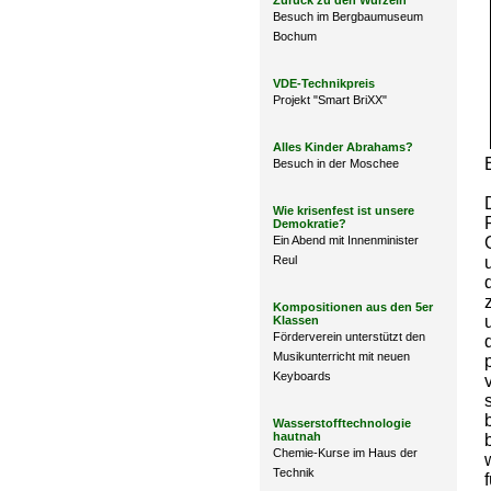
Zurück zu den Wurzeln
Besuch im Bergbaumuseum
Bochum
VDE-Technikpreis
Projekt "Smart BriXX"
Alles Kinder Abrahams?
Besuch in der Moschee
Wie krisenfest ist unsere
Demokratie?
Ein Abend mit Innenminister
Reul
Kompositionen aus den 5er
Klassen
Förderverein unterstützt den
Musikunterricht mit neuen
Keyboards
Wasserstofftechnologie
hautnah
Chemie-Kurse im Haus der
Technik