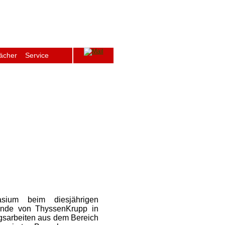
ächer
Service
ge
Archiv
Schulfenster
Intern
sium beim diesjährigen
nde von ThyssenKrupp in
gsarbeiten aus dem Bereich