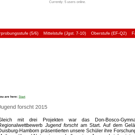
Currently: 5 users online.
rprobungsstufe (5/6)
Mittelstufe (Jgst. 7-10)
Oberstufe (EF-Q2)
F
Förderverein
Ehemali
ou are here:
Start
Jugend forscht 2015
Gleich mit drei Projekten war das Don-Bosco-Gymna
Regionalwettbewerb
Jugend forscht
am Start. Auf dem Gelä
Duisburg-Hamborn präsentierten unsere Schüler ihre Forschun