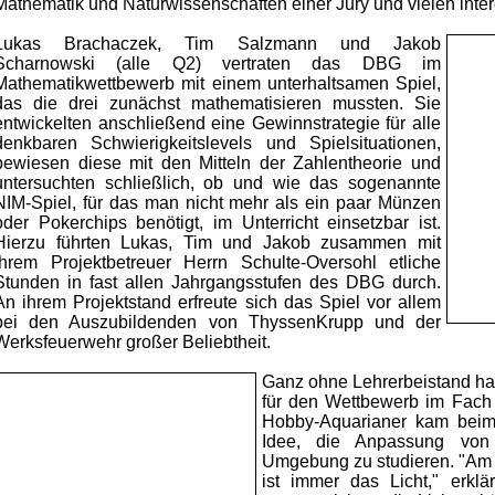
Mathematik und Naturwissenschaften einer Jury und vielen inte
Lukas Brachaczek, Tim Salzmann und Jakob
Scharnowski (alle Q2) vertraten das DBG im
Mathematikwettbewerb mit einem unterhaltsamen Spiel,
das die drei zunächst mathematisieren mussten. Sie
entwickelten anschließend eine Gewinnstrategie für alle
denkbaren Schwierigkeitslevels und Spielsituationen,
bewiesen diese mit den Mitteln der Zahlentheorie und
untersuchten schließlich, ob und wie das sogenannte
NIM-Spiel, für das man nicht mehr als ein paar Münzen
oder Pokerchips benötigt, im Unterricht einsetzbar ist.
Hierzu führten Lukas, Tim und Jakob zusammen mit
ihrem Projektbetreuer Herrn Schulte-Oversohl etliche
Stunden in fast allen Jahrgangsstufen des DBG durch.
An ihrem Projektstand erfreute sich das Spiel vor allem
bei den Auszubildenden von ThyssenKrupp und der
Werksfeuerwehr großer Beliebtheit.
Ganz ohne Lehrerbeistand hatt
für den Wettbewerb im Fach
Hobby-Aquarianer kam beim 
Idee, die Anpassung von
Umgebung zu studieren. "Am w
ist immer das Licht," erklä