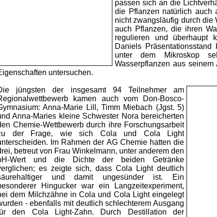
passen sich an die Lichtver
die Pflanzen natürlich auc
nicht zwangsläufig durch die
auch Pflanzen, die ihren Wa
regulieren und überhaupt 
Daniels Präsentationsstand
unter dem Mikroskop se
Wasserpflanzen aus seinem
Eigenschaften untersuchen.
Die jüngsten der insgesamt 94 Teilnehmer am
Regionalwettbewerb kamen auch vom Don-Bosco-
Gymnasium: Anna-Marie Lill, Timm Miebach (Jgst. 5)
und Anna-Maries kleine Schwester Nora bereicherten
den Chemie-Wettbewerb durch ihre Forschungsarbeit
zu der Frage, wie sich Cola und Cola Light
unterscheiden. Im Rahmen der AG Chemie hatten die
drei, betreut von Frau Winkelmann, unter anderem den
pH-Wert und die Dichte der beiden Getränke
verglichen; es zeigte sich, dass Cola Light deutlich
säurehaltiger und damit ungesünder ist
. Ein
besonderer Hingucker war ein Langzeitexperiment,
bei dem Milchzähne in Cola und Cola Light eingelegt
wurden - ebenfalls mit deutlich schlechterem Ausgang
für den Cola Light-Zahn. Durch Destillation der