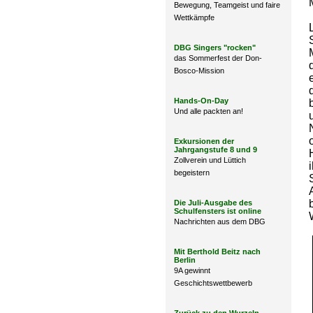
Bewegung, Teamgeist und faire
Wettkämpfe
DBG Singers "rocken"
das Sommerfest der Don-
Bosco-Mission
Hands-On-Day
Und alle packten an!
Exkursionen der
Jahrgangstufe 8 und 9
Zollverein und Lüttich
begeistern
Die Juli-Ausgabe des
Schulfensters ist online
Nachrichten aus dem DBG
Mit Berthold Beitz nach
Berlin
9A gewinnt
Geschichtswettbewerb