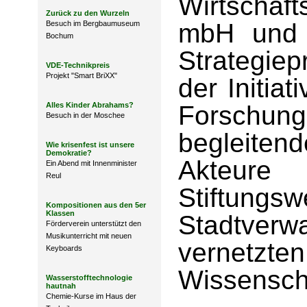
Wirtschaft
Zurück zu den Wurzeln
mbH und 
Besuch im Bergbaumuseum
Bochum
Strategiep
VDE-Technikpreis
Projekt "Smart BriXX"
der Initia
Alles Kinder Abrahams?
Forschung
Besuch in der Moschee
begleite
Wie krisenfest ist unsere
Demokratie?
Akteur
Ein Abend mit Innenminister
Reul
Stiftungsw
Kompositionen aus den 5er
Klassen
Stadtver
Förderverein unterstützt den
Musikunterricht mit neuen
vernetz
Keyboards
Wissenscha
Wasserstofftechnologie
hautnah
Chemie-Kurse im Haus der