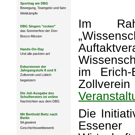
Sporttag am DBG
Bewegung, Teamgeist und faire
Wettkämpfe
Im Rah
DBG Singers "rocken"
das Sommerfest der Don-
„Wissensch
Bosco-Mission
Auftaktv
Hands-On-Day
Und alle packten an!
Wissensch
Exkursionen der
im Erich-
Jahrgangstufe 8 und 9
Zollverein und Lüttich
Zollverein 
begeistern
Veranstalt
Die Juli-Ausgabe des
Schulfensters ist online
Nachrichten aus dem DBG
Die Initia
Mit Berthold Beitz nach
Berlin
Essener
9A gewinnt
Geschichtswettbewerb