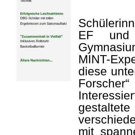
Technik
Erfolgreiche Leichtathleten
DBG-Schüler mit tollen
Schülerinn
Ergebnissen zum Saisonauftakt
EF und
"Zusammenhalt in Vielfalt"
Inklusives Rollstuhl-
Gymnasium
Basketballturnier
MINT-Exp
Ältere Nachrichten...
diese unte
Forsche
Interess
gestal
verschied
mit span