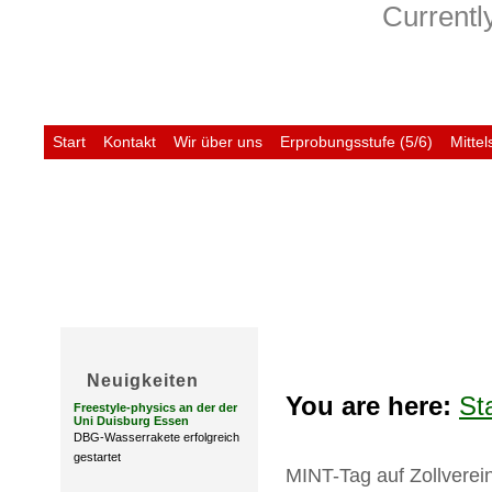
Currently
Start
Kontakt
Wir über uns
Erprobungsstufe (5/6)
Mittel
Untis
Neuigkeiten
You are here:
St
Freestyle-physics an der der
Uni Duisburg Essen
DBG-Wasserrakete erfolgreich
gestartet
MINT-Tag auf Zollverei