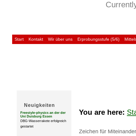
Currently
Start
Kontakt
Wir über uns
Erprobungsstufe (5/6)
Mittel
Untis
Neuigkeiten
You are here:
St
Freestyle-physics an der der
Uni Duisburg Essen
DBG-Wasserrakete erfolgreich
gestartet
Zeichen für Miteinande