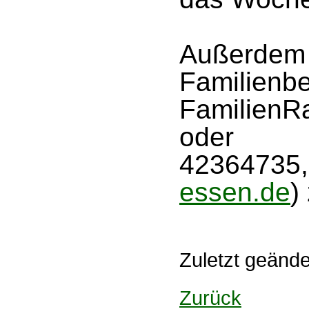
Außerdem 
Familienbe
Familien
od
42364735
essen.de
)
Zuletzt geänd
Zurück