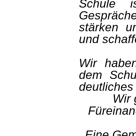
Schule i
Gespräc
stärken u
und schaff
Wir habe
dem Schu
deutliches
Wir
Füreinan
Eine Gem