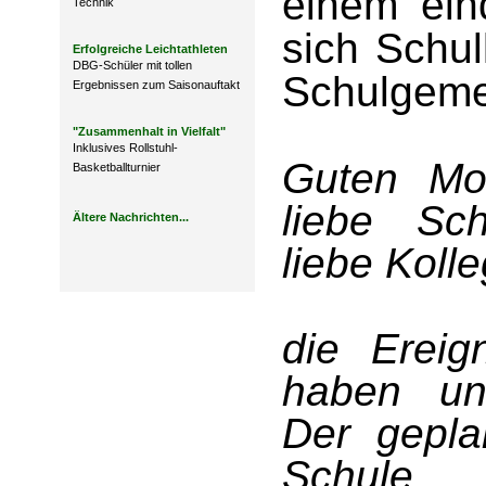
einem ein
Technik
sich Schul
Erfolgreiche Leichtathleten
DBG-Schüler mit tollen
Schulgeme
Ergebnissen zum Saisonauftakt
"Zusammenhalt in Vielfalt"
Inklusives Rollstuhl-
Guten Mor
Basketballturnier
liebe Sch
Ältere Nachrichten...
liebe Koll
die Ereig
haben un
Der gepla
Schu