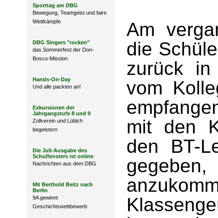
Sporttag am DBG
Bewegung, Teamgeist und faire
Wettkämpfe
Am verga
die Schüle
DBG Singers "rocken"
das Sommerfest der Don-
Bosco-Mission
zurück in
Hands-On-Day
vom Kolle
Und alle packten an!
empfangen
Exkursionen der
Jahrgangstufe 8 und 9
mit den K
Zollverein und Lüttich
begeistern
den BT-Le
Die Juli-Ausgabe des
Schulfensters ist online
gegeben,
Nachrichten aus dem DBG
anzukomme
Mit Berthold Beitz nach
Berlin
Klasse
9A gewinnt
Geschichtswettbewerb