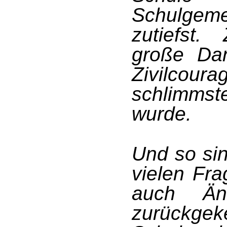
Schulgeme
zutiefst.
große Dan
Zivilcour
schlimmst
wurde.
Und so sin
vielen Fra
auch Än
zurückgek