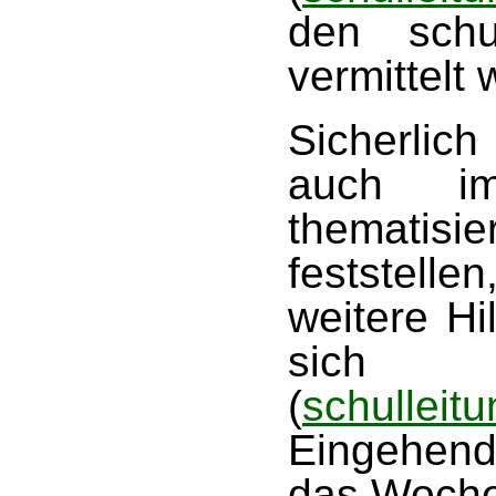
den schu
vermittelt
Sicherlic
auch im
thematis
feststelle
weitere Hi
sich
(
schullei
Eingehend
das Woche