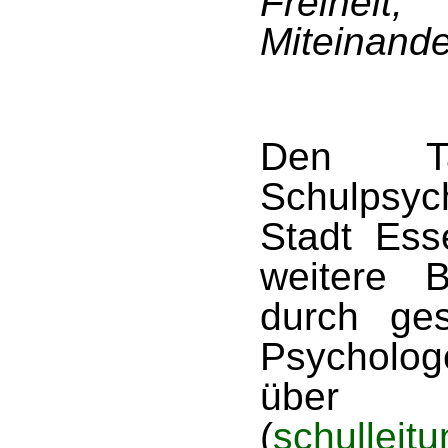
Freiheit,
Miteinande
Den Ta
Schulpsy
Stadt Ess
weitere 
durch ge
Psycholog
über
(
schullei