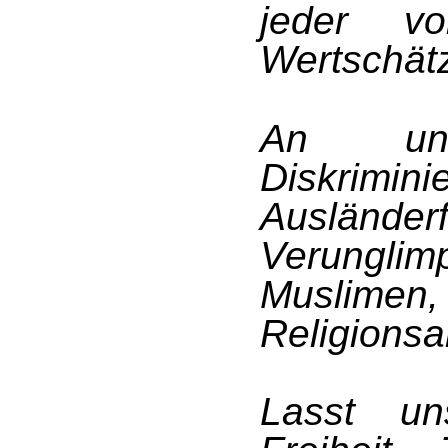
jeder v
Wertschät
An uns
Diskrimini
Ausländerf
Verungl
Muslimen
Religionsa
Lasst un