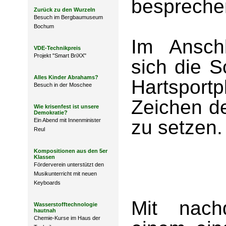
bespreche
Zurück zu den Wurzeln
Besuch im Bergbaumuseum
Bochum
Im Ansch
VDE-Technikpreis
Projekt "Smart BriXX"
sich die 
Alles Kinder Abrahams?
Hartsport
Besuch in der Moschee
Zeichen de
Wie krisenfest ist unsere
Demokratie?
zu setzen.
Ein Abend mit Innenminister
Reul
Kompositionen aus den 5er
Klassen
Förderverein unterstützt den
Musikunterricht mit neuen
Keyboards
Mit nach
Wasserstofftechnologie
hautnah
Chemie-Kurse im Haus der