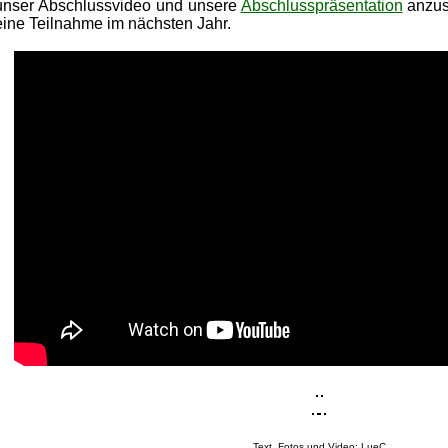
unser Abschlussvideo und unsere
Abschlusspräsentation
anzus
eine Teilnahme im nächsten Jahr.
Text, Fotos und Video: LueC