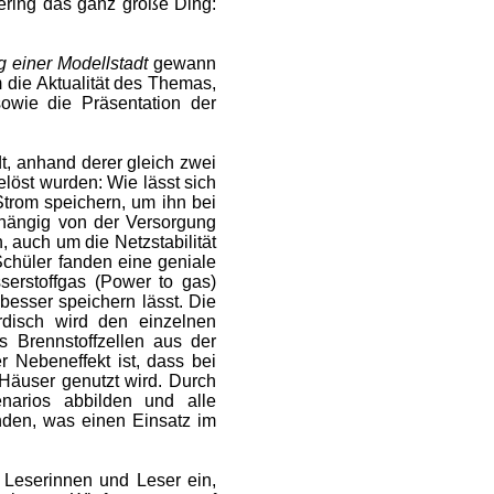
ering das ganz große Ding:
 einer Modellstadt
gewann
m die Aktualität des Themas,
sowie die Präsentation der
t, anhand derer gleich zwei
löst wurden: Wie lässt sich
Strom speichern, um ihn bei
ängig von der Versorgung
, auch um die Netzstabilität
Schüler fanden eine geniale
serstoffgas (Power to gas)
 besser speichern lässt. Die
irdisch wird den einzelnen
s Brennstoffzellen aus der
 Nebeneffekt ist, dass bei
Häuser genutzt wird. Durch
narios abbilden und alle
nden, was einen Einsatz im
 Leserinnen und Leser ein,