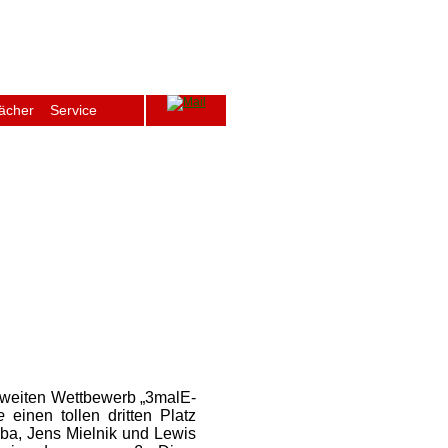
ächer
Service
ge
Archiv
Schulfenster
Intern
esweiten Wettbewerb „3malE-
e
einen tollen dritten Platz
ba, Jens Mielnik und Lewis