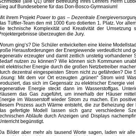
Schmidtke (alle Q1) unter Betreuung ihres Lehrers Herrn Lübb
Sieg auf Bundesebene für das Don-Bosco-Gymnasium!
Mit ihrem Projekt
Power to gas
– Dezentrale Energieversorgung
das Tüftler-Team den mit 1000 €uro dotierten 1. Platz. Vor alle
die technische Komplexität und Kreativität der Umsetzung 
Projektergebnisse überzeugten die Jury.
Worum ging‘s? Die Schüler entwickelten eine kleine Modellstad
große Herausforderungen der Energiewende verdeutlicht und ge
regenerativ erzeugter und damit zeitlich unstetig vorhandener 
Bedarf nutzen zu können? Wie können sich Kommunen unabh
mit elektrischer Energie durch die großen Netzbetreiber machen
durch dezentral eingespeisten Strom nicht zu gefährden? Die 
Lösung: Mit dem vor Ort erzeugten „grünen“ Strom wird Was
produziert, das sich im Gegensatz zu elektrischer Energie viel
regenerative Energie steckt dann im Wasserstoffgas. Unter
Häusern das Gas zugeführt, um innerhalb der Häuser mittel
Energie im Wasserstoff wieder Strom zu machen. Ein positiver
diesem Prozess auch Wärme entsteht, die zur Beheizung der 
das gefertigte Modell lassen sich ganz verschiedene Sze
technischen Abläufe durch Anzeigen und Displays nachempfi
Unterricht begünstigt.
Da Bilder aber mehr als tausend Worte sagen, laden wir alle