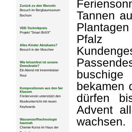
Ferienso
Zurück zu den Wurzeln
Besuch im Bergbaumuseum
Tannen au
Bochum
Plantagen
VDE-Technikpreis
Projekt "Smart BriXX"
Pfalz
Alles Kinder Abrahams?
Kunden
Besuch in der Moschee
Passendes
Wie krisenfest ist unsere
Demokratie?
buschig
Ein Abend mit Innenminister
Reul
bekamen 
Kompositionen aus den 5er
Klassen
dürfen b
Förderverein unterstützt den
Musikunterricht mit neuen
Advent al
Keyboards
wachsen.
Wasserstofftechnologie
hautnah
Chemie-Kurse im Haus der