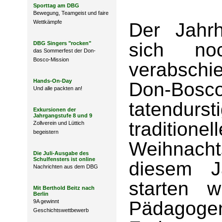
Sporttag am DBG
Bewegung, Teamgeist und faire
Wettkämpfe
Der Jahr
sich no
DBG Singers "rocken"
das Sommerfest der Don-
Bosco-Mission
verabsch
Hands-On-Day
Don-Bos
Und alle packten an!
tatendurst
Exkursionen der
Jahrgangstufe 8 und 9
traditionel
Zollverein und Lüttich
begeistern
Weihnach
Die Juli-Ausgabe des
Schulfensters ist online
diesem 
Nachrichten aus dem DBG
starten 
Mit Berthold Beitz nach
Berlin
Pädag
9A gewinnt
Geschichtswettbewerb