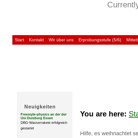
Currently
Start
Kontakt
Wir über uns
Erprobungsstufe (5/6)
Mittel
Untis
Neuigkeiten
You are here:
St
Freestyle-physics an der der
Uni Duisburg Essen
DBG-Wasserrakete erfolgreich
gestartet
Hilfe, es weihnachtet se