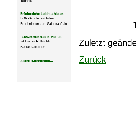
Technik
Erfolgreiche Leichtathleten
DBG-Schüler mit tollen
Ergebnissen zum Saisonauftakt
"Zusammenhalt in Vielfalt"
Zuletzt geänd
Inklusives Rollstuhl-
Basketballturnier
Zurück
Ältere Nachrichten...
Design: DBG Essen
Impressum
Datenschutzerklärung