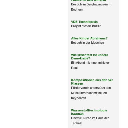
Zurück zu den Wurzeln
Besuch im Bergbaumuseum
Bochum
VDE-Technikpreis
Projekt "Smart BriXX"
Alles Kinder Abrahams?
Besuch in der Moschee
Wie krisenfest ist unsere
Demokratie?
Ein Abend mit Innenminister
Reul
Kompositionen aus den 5er
Klassen
Förderverein unterstützt den
Musikunterricht mit neuen
Keyboards
Wasserstofftechnologie
hautnah
Chemie-Kurse im Haus der
Technik