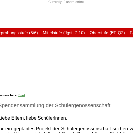
Currently: 2 users online.
rprobungsstufe (5/6)
Mittelstufe (Jgst. 7-10)
Oberstufe (EF-Q2)
F
Förderverein
Ehemali
ou are here:
Start
Spendensammlung der Schülergenossenschaft
Liebe Eltern, liebe SchülerInnen,
für ein geplantes Projekt der Schülergenossenschaft suchen w