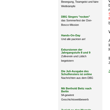
Bewegung, Teamgeist und faire
Wettkämpfe
DBG Singers "rocken"
das Sommerfest der Don-
Bosco-Mission
Hands-On-Day
Und alle packten an!
Exkursionen der
Jahrgangstufe 8 und 9
Zollverein und Lüttich
begeistern
Z
Die Juli-Ausgabe des
Schulfensters ist online
Nachrichten aus dem DBG
Mit Berthold Beitz nach
Berlin
9A gewinnt
Geschichtswettbewerb