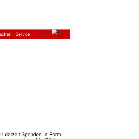
ächer
Service
ge
Archiv
Schulfenster
Intern
ir derzeit Spenden in Form