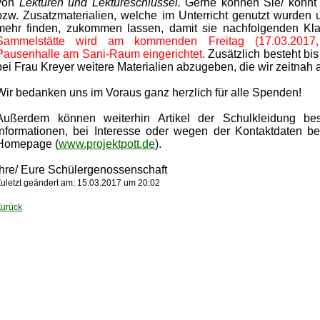
von
Lektüren
und
Lektüreschlüssel.
Gerne können Sie/ könnt 
bzw. Zusatzmaterialien, welche im Unterricht genutzt wurde
mehr finden, zukommen lassen, damit sie nachfolgenden K
Sammelstätte wird am kommenden Freitag (17.03.2017, 
Pausenhalle am Sani-Raum eingerichtet.
Zusätzlich besteht bis
bei Frau Kreyer weitere Materialien abzugeben, die wir zeitnah
Wir bedanken uns im Voraus ganz herzlich für alle Spenden!
Außerdem können weiterhin Artikel der Schulkleidung bes
Informationen, bei Interesse oder wegen der Kontaktdaten b
Homepage (
www.projektpott.de
).
Ihre/ Eure Schülergenossenschaft
uletzt geändert am: 15.03.2017 um 20:02
Zurück