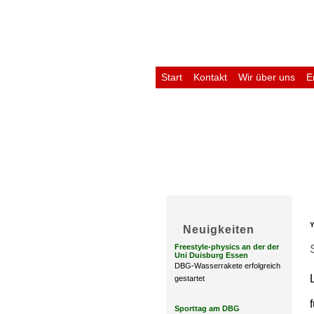
Start
Kontakt
Wir über uns
E
Untis
Y
Neuigkeiten
Freestyle-physics an der der
Uni Duisburg Essen
DBG-Wasserrakete erfolgreich
gestartet
Sporttag am DBG