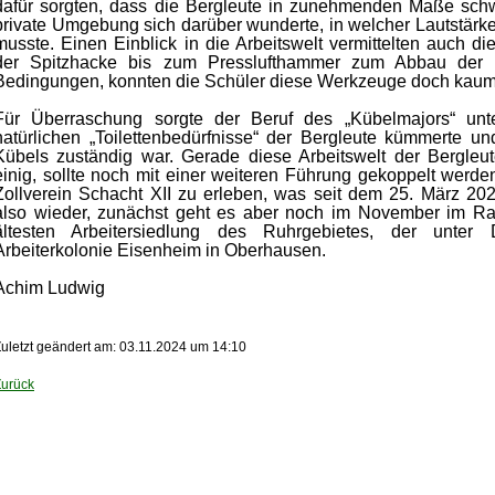
dafür sorgten, dass die Bergleute in zunehmenden Maße sch
private Umgebung sich darüber wunderte, in welcher Lautstärk
musste. Einen Einblick in die Arbeitswelt vermittelten auch di
der Spitzhacke bis zum Presslufthammer zum Abbau der K
Bedingungen, konnten die Schüler diese Werkzeuge doch kau
Für Überraschung sorgte der Beruf des „Kübelmajors“ unt
natürlichen „Toilettenbedürfnisse“ der Bergleute kümmerte un
Kübels zuständig war. Gerade diese Arbeitswelt der Bergleu
einig, sollte noch mit einer weiteren Führung gekoppelt werde
Zollverein Schacht XII zu erleben, was seit dem 25. März 20
also wieder, zunächst geht es aber noch im November im Ra
ältesten Arbeitersiedlung des Ruhrgebietes, der unter
Arbeiterkolonie Eisenheim in Oberhausen.
Achim Ludwig
uletzt geändert am: 03.11.2024 um 14:10
Zurück