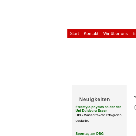
Start
Kontakt
Wir über uns
E
Untis
Y
Neuigkeiten
Freestyle-physics an der der
Uni Duisburg Essen
DBG-Wasserrakete erfolgreich
gestartet
Sporttag am DBG