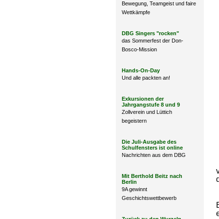
Bewegung, Teamgeist und faire
Wettkämpfe
DBG Singers "rocken"
das Sommerfest der Don-
Bosco-Mission
Hands-On-Day
Und alle packten an!
Exkursionen der
Jahrgangstufe 8 und 9
Zollverein und Lüttich
begeistern
Die Juli-Ausgabe des
Schulfensters ist online
Nachrichten aus dem DBG
Mit Berthold Beitz nach
Berlin
9A gewinnt
Geschichtswettbewerb