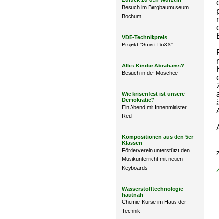
Zurück zu den Wurzeln
Besuch im Bergbaumuseum
Bochum
VDE-Technikpreis
Projekt "Smart BriXX"
Alles Kinder Abrahams?
Besuch in der Moschee
Wie krisenfest ist unsere
Demokratie?
Ein Abend mit Innenminister
Reul
Kompositionen aus den 5er
Klassen
Förderverein unterstützt den
Z
Musikunterricht mit neuen
Keyboards
Wasserstofftechnologie
hautnah
Chemie-Kurse im Haus der
Technik