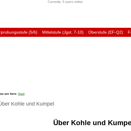
Currently: 5 users online.
rprobungsstufe (5/6)
Mittelstufe (Jgst. 7-10)
Oberstufe (EF-Q2)
F
Förderverein
Ehemali
ou are here:
Start
Über Kohle und Kumpel
Über Kohle und Kumpe