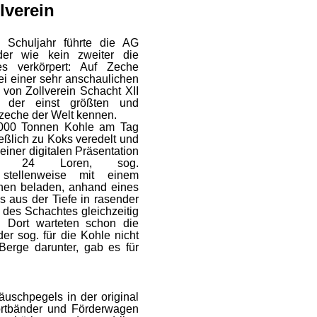
lverein
 Schuljahr führte die AG
der wie kein zweiter die
es verkörpert: Auf Zeche
ei einer sehr anschaulichen
von Zollverein Schacht XII
e der einst größten und
nzeche der Welt kennen.
2.000 Tonnen Kohle am Tag
ießlich zu Koks veredelt und
 einer digitalen Präsentation
ie 24 Loren, sog.
, stellenweise mit einem
nnen beladen, anhand eines
 aus der Tiefe in rasender
 des Schachtes gleichzeitig
. Dort warteten schon die
er sog. für die Kohle nicht
erge darunter, gab es für
uschpegels in der original
portbänder und Förderwagen