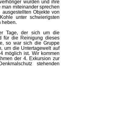
werhöriger wurden und ihre
e man miteinander sprechen
e ausgestellten Objekte von
ohle unter schwierigsten
m heben.
er Tage, der sich um die
d für die Reinigung dieses
te, so war sich die Gruppe
n, um die Untertagewelt auf
24 möglich ist. Wir kommen
hmen der 4. Exkursion zur
 Denkmalschutz stehenden