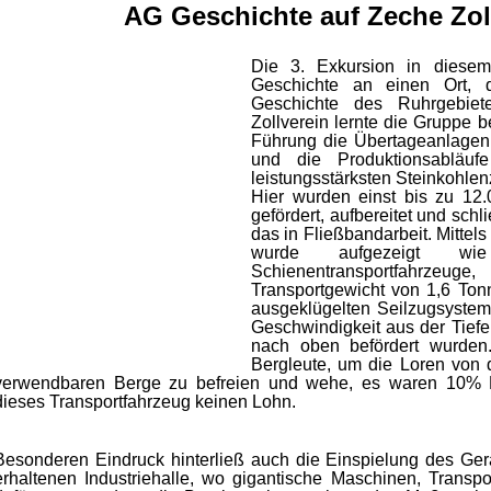
AG Geschichte auf Zeche Zol
Die 3. Exkursion in diesem
Geschichte an einen Ort, 
Geschichte des Ruhrgebiet
Zollverein lernte die Gruppe b
Führung die Übertageanlagen 
und die Produktionsabläuf
leistungsstärksten Steinkohle
Hier wurden einst bis zu 1
gefördert, aufbereitet und schl
das in Fließbandarbeit. Mittels
wurde aufgezeigt w
Schienentransportfahrzeuge
Transportgewicht von 1,6 To
ausgeklügelten Seilzugsystems
Geschwindigkeit aus der Tiefe
nach oben befördert wurden
Bergleute, um die Loren von d
verwendbaren Berge zu befreien und wehe, es waren 10% B
dieses Transportfahrzeug keinen Lohn.
Besonderen Eindruck hinterließ auch die Einspielung des Gerä
erhaltenen Industriehalle, wo gigantische Maschinen, Trans