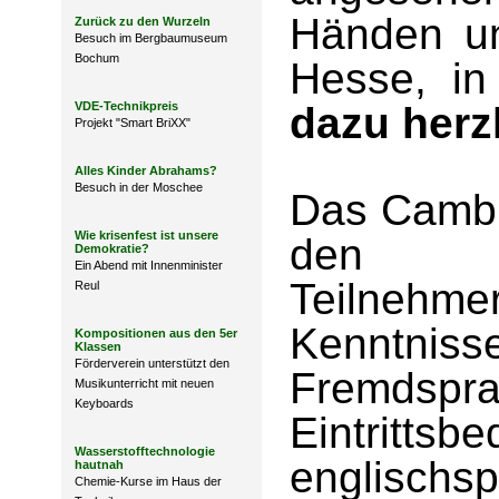
Händen un
Zurück zu den Wurzeln
Besuch im Bergbaumuseum
Bochum
Hesse, i
VDE-Technikpreis
dazu herz
Projekt "Smart BriXX"
Alles Kinder Abrahams?
Besuch in der Moschee
Das Cambri
Wie krisenfest ist unsere
den T
Demokratie?
Ein Abend mit Innenminister
Teilneh
Reul
Kenntni
Kompositionen aus den 5er
Klassen
Förderverein unterstützt den
Fremdsp
Musikunterricht mit neuen
Keyboards
Eintritts
Wasserstofftechnologie
englisch
hautnah
Chemie-Kurse im Haus der