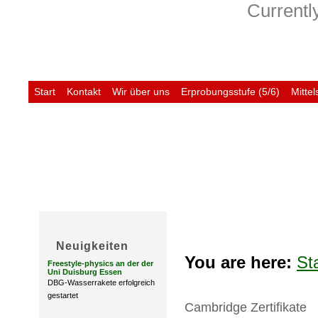
Currently
Start
Kontakt
Wir über uns
Erprobungsstufe (5/6)
Mittel
Untis
Neuigkeiten
You are here:
St
Freestyle-physics an der der
Uni Duisburg Essen
DBG-Wasserrakete erfolgreich
gestartet
Cambridge Zertifikate