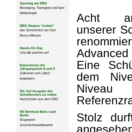
Sporttag am DBG
Bewegung, Teamgeist und faire
Wettkämpfe
Acht an
unserer S
DBG Singers "rocken"
das Sommerfest der Don-
Bosco-Mission
renommier
Hands-On-Day
Advanced
Und alle packten an!
Eine Schü
Exkursionen der
Jahrgangstufe 8 und 9
dem Niv
Zollverein und Lüttich
begeistern
Niveau
Die Juli-Ausgabe des
Schulfensters ist online
Referenzr
Nachrichten aus dem DBG
Mit Berthold Beitz nach
Stolz durf
Berlin
9A gewinnt
angesehen
Geschichtswettbewerb