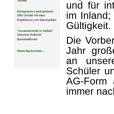
Technik
und für in
Erfolgreiche Leichtathleten
im Inland;
DBG-Schüler mit tollen
Ergebnissen zum Saisonauftakt
Gültigkeit.
"Zusammenhalt in Vielfalt"
Inklusives Rollstuhl-
Die Vorber
Basketballturnier
Jahr groß
Ältere Nachrichten...
an unser
Schüler u
AG-Form 
immer nach