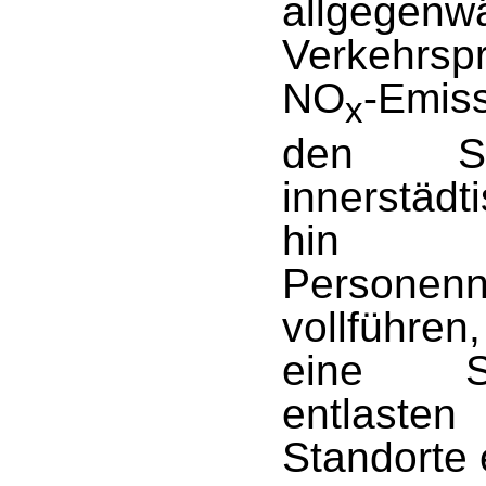
allgegenwä
Verkehrsp
NO
-Emis
x
den Sc
innerstäd
hin z
Personen
vollführen
eine Se
entlaste
Standorte 