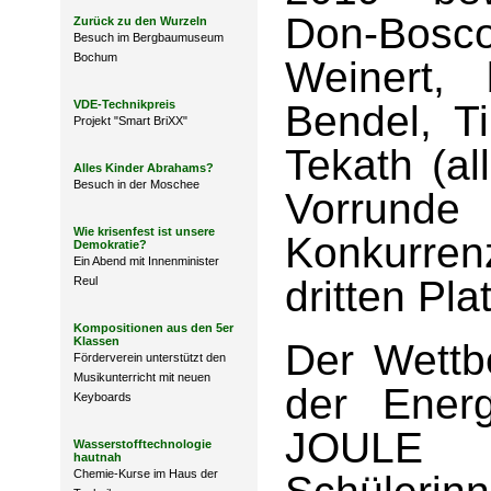
Don-Bosc
Zurück zu den Wurzeln
Besuch im Bergbaumuseum
Bochum
Weinert,
VDE-Technikpreis
Bendel, 
Projekt "Smart BriXX"
Tekath (al
Alles Kinder Abrahams?
Besuch in der Moschee
Vorrun
Wie krisenfest ist unsere
Konkurre
Demokratie?
Ein Abend mit Innenminister
dritten Pla
Reul
Kompositionen aus den 5er
Klassen
Der Wettb
Förderverein unterstützt den
Musikunterricht mit neuen
der Ener
Keyboards
JOULE v
Wasserstofftechnologie
hautnah
Chemie-Kurse im Haus der