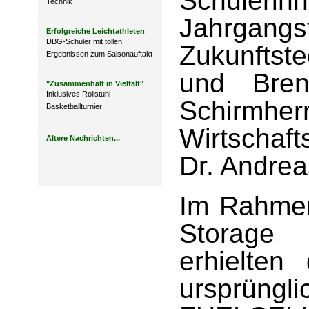
Schüleri
Technik
Jahrgan
Erfolgreiche Leichtathleten
DBG-Schüler mit tollen
Zukunftst
Ergebnissen zum Saisonauftakt
und Brenn
"Zusammenhalt in Vielfalt"
Inklusives Rollstuhl-
Schirmhe
Basketballturnier
Wirtschaft
Ältere Nachrichten...
Dr. Andrea
Im Rahme
Storage 
erhielten
ursprüng