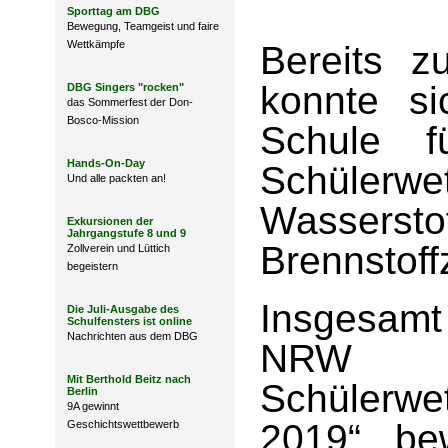
Sporttag am DBG
Bewegung, Teamgeist und faire
Wettkämpfe
Bereits z
konnte s
DBG Singers "rocken"
das Sommerfest der Don-
Bosco-Mission
Schule f
Hands-On-Day
Schüle
Und alle packten an!
Wass
Exkursionen der
Jahrgangstufe 8 und 9
Brennstoffz
Zollverein und Lüttich
begeistern
Insgesam
Die Juli-Ausgabe des
Schulfensters ist online
Nachrichten aus dem DBG
NRW h
Mit Berthold Beitz nach
Schülerw
Berlin
9A gewinnt
2019“ be
Geschichtswettbewerb