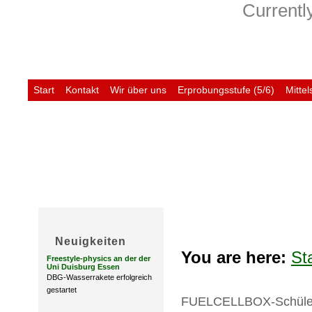
Currently
Start
Kontakt
Wir über uns
Erprobungsstufe (5/6)
Mittel
Untis
Neuigkeiten
You are here:
St
Freestyle-physics an der der
Uni Duisburg Essen
DBG-Wasserrakete erfolgreich
gestartet
FUELCELLBOX-Schüler