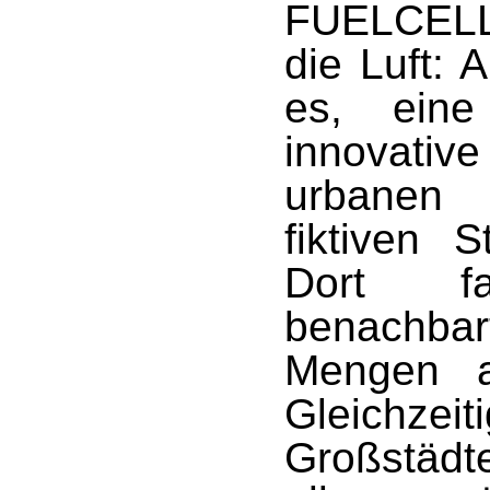
FUELCELL
die Luft: 
es, eine
innovati
urbanen 
fiktiven 
Dort f
benachba
Mengen a
Gleichzeit
Großstä