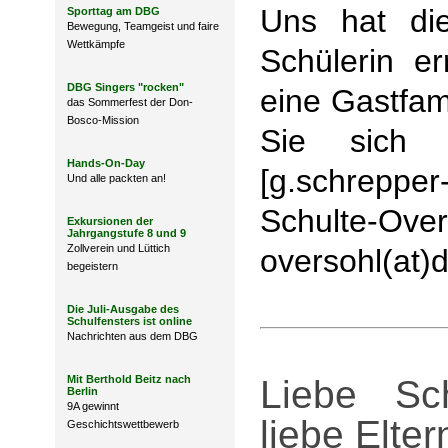
Uns hat die
Sporttag am DBG
Bewegung, Teamgeist und faire
Wettkämpfe
Schülerin er
DBG Singers "rocken"
eine Gastfam
das Sommerfest der Don-
Bosco-Mission
Sie sich 
Hands-On-Day
[g.schreppe
Und alle packten an!
Schulte-
Exkursionen der
Jahrgangstufe 8 und 9
Zollverein und Lüttich
oversohl(at)
begeistern
Die Juli-Ausgabe des
Schulfensters ist online
Nachrichten aus dem DBG
Mit Berthold Beitz nach
Liebe Sc
Berlin
9A gewinnt
liebe Elter
Geschichtswettbewerb