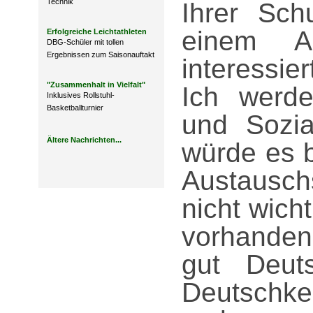
Technik
Ihrer Sch
einem Au
Erfolgreiche Leichtathleten
DBG-Schüler mit tollen
Ergebnissen zum Saisonauftakt
interessier
"Zusammenhalt in Vielfalt"
Ich werde
Inklusives Rollstuhl-
Basketballturnier
und Sozia
Ältere Nachrichten...
würde es 
Austausch
nicht wich
vorhanden
gut Deut
Deutschk