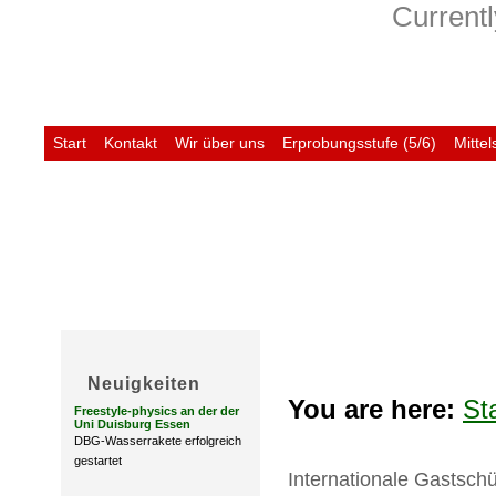
Currentl
Start
Kontakt
Wir über uns
Erprobungsstufe (5/6)
Mittel
Untis
Neuigkeiten
You are here:
St
Freestyle-physics an der der
Uni Duisburg Essen
DBG-Wasserrakete erfolgreich
gestartet
Internationale Gastschü