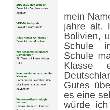
Zurück zu den Wurzeln
Besuch im Bergbaumuseum
mein Name 
Bochum
jahre alt.
VDE-Technikpreis
Projekt "Smart BriXX"
Bolivien,
Alles Kinder Abrahams?
Besuch in der Moschee
Schule i
Wie krisenfest ist unsere
Schule ma
Demokratie?
Ein Abend mit Innenminister
Klasse 
Reul
Deutschla
Kompositionen aus den 5er
Klassen
Förderverein unterstützt den
Gutes übe
Musikunterricht mit neuen
Keyboards
es eine se
Wasserstofftechnologie
würde ich
hautnah
Chemie-Kurse im Haus der