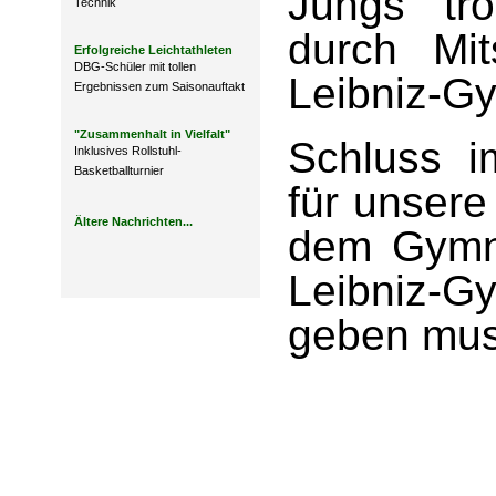
Jungs tro
Technik
durch Mi
Erfolgreiche Leichtathleten
DBG-Schüler mit tollen
Leibniz-Gy
Ergebnissen zum Saisonauftakt
"Zusammenhalt in Vielfalt"
Schluss i
Inklusives Rollstuhl-
Basketballturnier
für unsere
Ältere Nachrichten...
dem Gymn
Leibniz-
geben mus