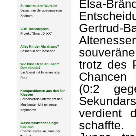
Elsa-Brä
Zurück zu den Wurzeln
Besuch im Bergbaumuseum
Entschei
Bochum
Gertrud-B
VDE-Technikpreis
Projekt "Smart BriXX"
Altenesse
Alles Kinder Abrahams?
souveräne
Besuch in der Moschee
trotz des 
Wie krisenfest ist unsere
Demokratie?
Chancen 
Ein Abend mit Innenminister
Reul
(0:2 geg
Kompositionen aus den 5er
Klassen
Sekunda
Förderverein unterstützt den
Musikunterricht mit neuen
verdient 
Keyboards
schaffte.
Wasserstofftechnologie
hautnah
Chemie-Kurse im Haus der