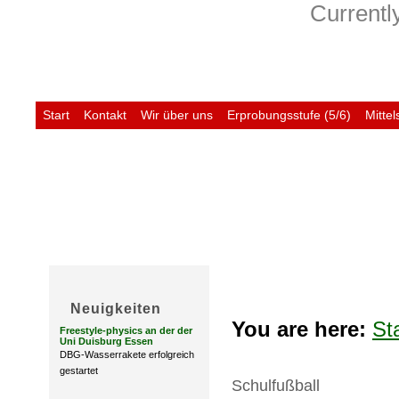
Currently
Start
Kontakt
Wir über uns
Erprobungsstufe (5/6)
Mittel
Untis
Neuigkeiten
You are here:
St
Freestyle-physics an der der
Uni Duisburg Essen
DBG-Wasserrakete erfolgreich
gestartet
Schulfußball