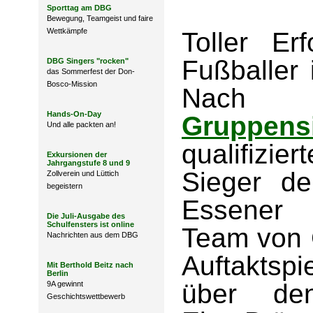
Sporttag am DBG
Bewegung, Teamgeist und faire
Wettkämpfe
Toller Er
Fußballer
DBG Singers "rocken"
das Sommerfest der Don-
Bosco-Mission
Nac
Hands-On-Day
Gruppen
Und alle packten an!
qualifizie
Exkursionen der
Jahrgangstufe 8 und 9
Sieger d
Zollverein und Lüttich
begeistern
Essener 
Die Juli-Ausgabe des
Schulfensters ist online
Team von C
Nachrichten aus dem DBG
Auftaktsp
Mit Berthold Beitz nach
Berlin
über den
9A gewinnt
Geschichtswettbewerb