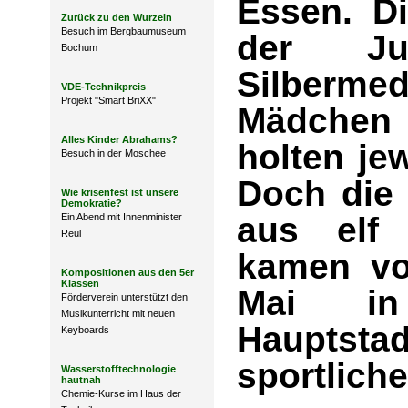
Essen
.
D
Zurück zu den Wurzeln
Besuch im Bergbaumuseum
der Ju
Bochum
Silberme
VDE-Technikpreis
Projekt "Smart BriXX"
Mädchen
Alles Kinder Abrahams?
holten je
Besuch in der Moschee
Doch die
Wie krisenfest ist unsere
Demokratie?
aus elf 
Ein Abend mit Innenminister
Reul
kamen vo
Kompositionen aus den 5er
Klassen
Mai in
Förderverein unterstützt den
Musikunterricht mit neuen
Haupts
Keyboards
sportlic
Wasserstofftechnologie
hautnah
Chemie-Kurse im Haus der