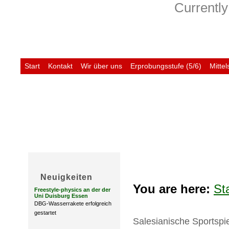
Currently
Start
Kontakt
Wir über uns
Erprobungsstufe (5/6)
Mittel
Untis
Neuigkeiten
You are here:
St
Freestyle-physics an der der
Uni Duisburg Essen
DBG-Wasserrakete erfolgreich
gestartet
Salesianische Sportspi