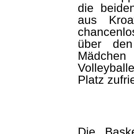
die beide
aus Kroa
chancenlo
über den
Mädchen 
Volleybal
Platz zufri
Die Baske