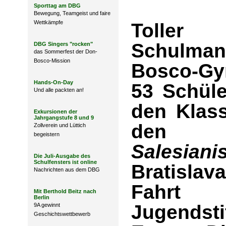
Sporttag am DBG
Bewegung, Teamgeist und faire
Wettkämpfe
Toller
Schulma
DBG Singers "rocken"
das Sommerfest der Don-
Bosco-Mission
Bosco-G
Hands-On-Day
53 Schül
Und alle packten an!
den Klas
Exkursionen der
Jahrgangstufe 8 und 9
de
Zollverein und Lüttich
begeistern
Salesian
Die Juli-Ausgabe des
Schulfensters ist online
Bratislava
Nachrichten aus dem DBG
Fahrt 
Mit Berthold Beitz nach
Berlin
Jugends
9A gewinnt
Geschichtswettbewerb