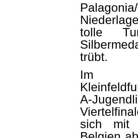
Palagonia/
Niederlage
tolle Tu
Silberme
trübt.
Im F
Kleinfeldfu
A-Jugendl
Viertelfin
sich mit
Belgien ab