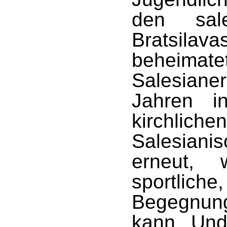
den sale
Bratsila
beheimat
Salesian
Jahren i
kirchliche
Salesiani
erneut,
sportliche
Begegnu
kann. Und