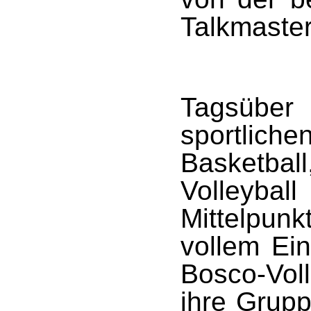
Talkmaster
Tagsüber
sportli
Basketba
Volleyba
Mittelpun
vollem Ei
Bosco-Vol
ihre Grupp