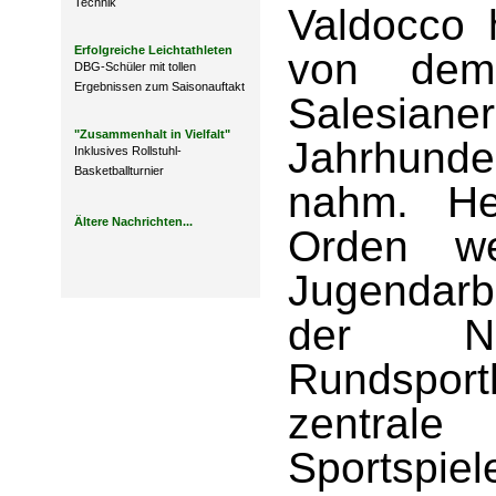
Technik
Valdocco h
Erfolgreiche Leichtathleten
von de
DBG-Schüler mit tollen
Ergebnissen zum Saisonauftakt
Salesiane
"Zusammenhalt in Vielfalt"
Jahrhunde
Inklusives Rollstuhl-
Basketballturnier
nahm. He
Ältere Nachrichten...
Orden we
Jugendarbe
der N
Rundsporth
zentral
Sportspie