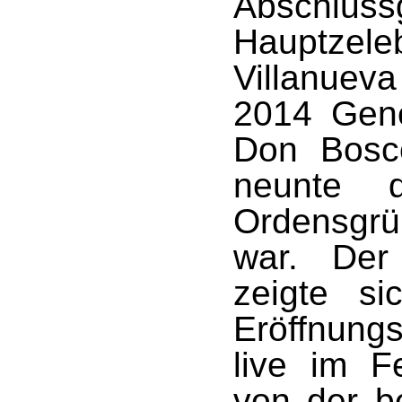
Abschlus
Hauptzele
Villanuev
2014 Gene
Don Bosc
neunte d
Ordensgr
war. Der
zeigte s
Eröffnung
live im F
von der b