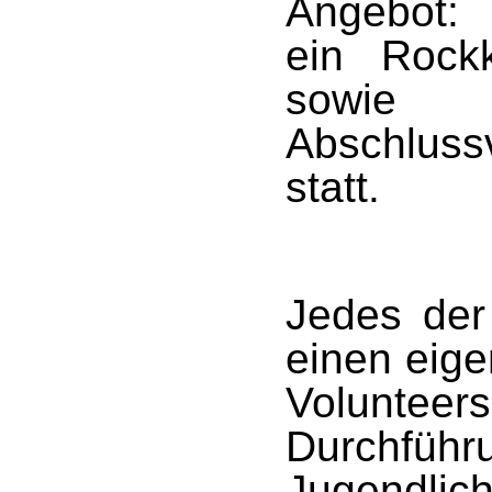
Angebot: 
ein Rock
sowi
Abschluss
statt.
Jedes der
einen eig
Volunte
Durchführ
Jugendlic