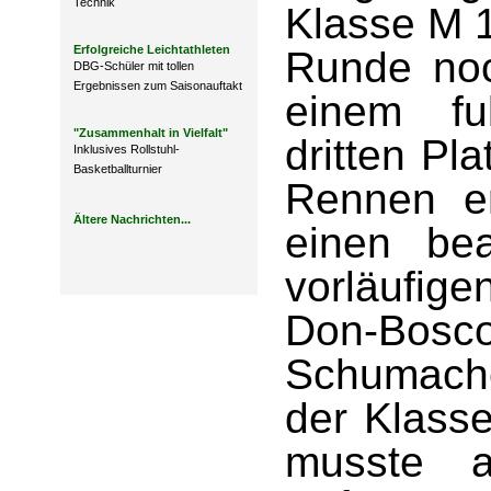
Technik
Klasse M 1
Erfolgreiche Leichtathleten
Runde noc
DBG-Schüler mit tollen
Ergebnissen zum Saisonauftakt
einem fu
"Zusammenhalt in Vielfalt"
dritten Pl
Inklusives Rollstuhl-
Basketballturnier
Rennen er
Ältere Nachrichten...
einen bea
vorläufige
Don-Bosco
Schumache
der Klasse
musste 