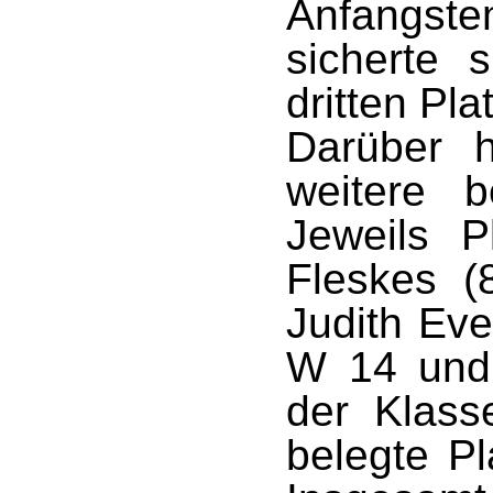
Anfangst
sicherte 
dritten Pla
Darüber 
weitere b
Jeweils P
Fleskes (
Judith Eve
W 14 und 
der Klass
belegte Pl