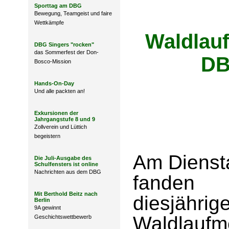
Sporttag am DBG
Bewegung, Teamgeist und faire
Wettkämpfe
Waldlau
DBG Singers "rocken"
das Sommerfest der Don-
DB
Bosco-Mission
Hands-On-Day
Und alle packten an!
Exkursionen der
Jahrgangstufe 8 und 9
Zollverein und Lüttich
begeistern
Am Dienst
Die Juli-Ausgabe des
Schulfensters ist online
Nachrichten aus dem DBG
fanden 
Mit Berthold Beitz nach
diesjährig
Berlin
9A gewinnt
Waldlauf
Geschichtswettbewerb