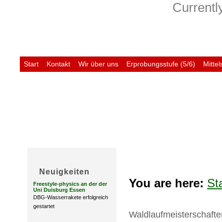
Currently
Start
Kontakt
Wir über uns
Erprobungsstufe (5/6)
Mittel
Untis
Neuigkeiten
You are here:
St
Freestyle-physics an der der
Uni Duisburg Essen
DBG-Wasserrakete erfolgreich
gestartet
Waldlaufmeisterschaft