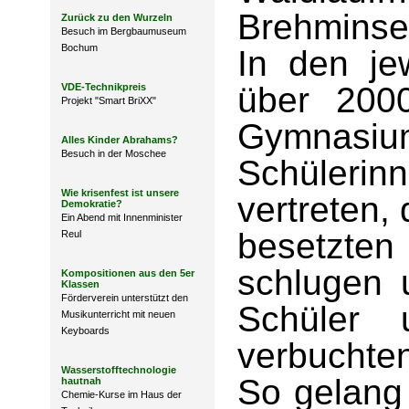
Brehminse
Zurück zu den Wurzeln
Besuch im Bergbaumuseum
Bochum
In den je
über 200
VDE-Technikpreis
Projekt "Smart BriXX"
Gymnasi
Alles Kinder Abrahams?
Besuch in der Moschee
Schüler
Wie krisenfest ist unsere
vertreten,
Demokratie?
Ein Abend mit Innenminister
besetzten
Reul
schlugen
Kompositionen aus den 5er
Klassen
Förderverein unterstützt den
Schüler 
Musikunterricht mit neuen
Keyboards
verbuchte
Wasserstofftechnologie
So gelang 
hautnah
Chemie-Kurse im Haus der