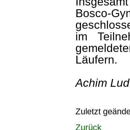
Insgesam
Bosco-G
geschloss
im Teiln
gemelde
Läufern.
Achim Lud
Zuletzt geänd
Zurück