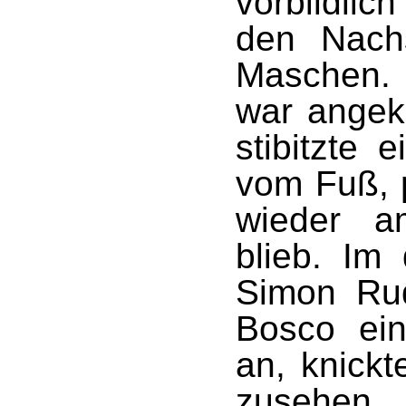
vorbildli
den Nach
Maschen.
war angek
stibitzte 
vom Fuß, 
wieder a
blieb. Im
Simon Ru
Bosco ei
an, knick
zusehen,