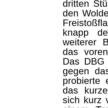
dritten St
den Wolde
Freistoßf
knapp de
weiterer B
das voren
Das DBG w
gegen da
probierte
das kurze
sich kurz