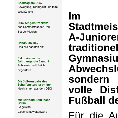
Sporttag am DBG
Bewegung, Teamgeist und faire
Wettkämpfe
Im H
Stadtmeis
DBG Singers "rocken"
das Sommerfest der Don-
Bosco-Mission
A-Junior
Hands-On-Day
traditio
Und alle packten an!
Gymnasiu
Exkursionen der
Jahrgangstufe 8 und 9
Abwechs
Zollverein und Lüttich
begeistern
sondern 
Die Juli-Ausgabe des
Schulfensters ist online
volle Di
Nachrichten aus dem DBG
Fußball d
Mit Berthold Beitz nach
Berlin
9A gewinnt
Für die Au
Geschichtswettbewerb