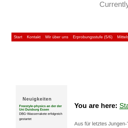
Currently
Start
Kontakt
Wir über uns
Erprobungsstufe (5/6)
Mittel
Untis
Neuigkeiten
You are here:
St
Freestyle-physics an der der
Uni Duisburg Essen
DBG-Wasserrakete erfolgreich
gestartet
Aus für letztes Jungen