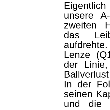
Eigentlich
unsere A
zweiten H
das Leib
aufdrehte.
Lenze (Q1
der Linie,
Ballverlus
In der Fo
seinen Kap
und die 