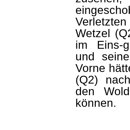
eingesc
Verletzten
Wetzel (Q2
im Eins-g
und sein
Vorne hät
(Q2) nach
den Wold
können.