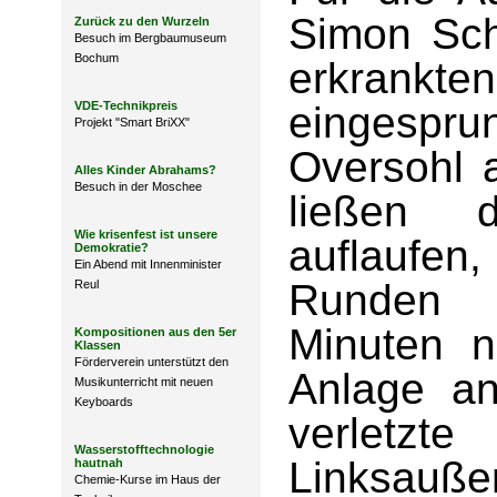
Simon Sch
Zurück zu den Wurzeln
Besuch im Bergbaumuseum
Bochum
erkrankt
VDE-Technikpreis
eingespr
Projekt "Smart BriXX"
Oversohl 
Alles Kinder Abrahams?
Besuch in der Moschee
ließen d
Wie krisenfest ist unsere
auflaufen,
Demokratie?
Ein Abend mit Innenminister
Runden d
Reul
Minuten n
Kompositionen aus den 5er
Klassen
Förderverein unterstützt den
Anlage a
Musikunterricht mit neuen
Keyboards
verletz
Wasserstofftechnologie
Linksauß
hautnah
Chemie-Kurse im Haus der