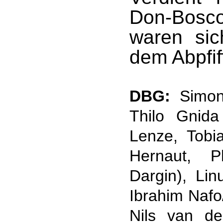
Don-Bosc
waren si
dem Abpfiff
DBG:
Simon 
Thilo Gnida
Lenze, Tobi
Hernaut, P
Dargin), Li
Ibrahim Nafo/
Nils van d