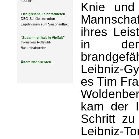
Technik
Knie und
Erfolgreiche Leichtathleten
Mannschaf
DBG-Schüler mit tollen
Ergebnissen zum Saisonauftakt
ihres Lei
"Zusammenhalt in Vielfalt"
in der
Inklusives Rollstuhl-
Basketballturnier
brandgef
Ältere Nachrichten...
Leibniz-
es Tim Fra
Woldenber
kam der l
Schritt zu
Leibniz-To