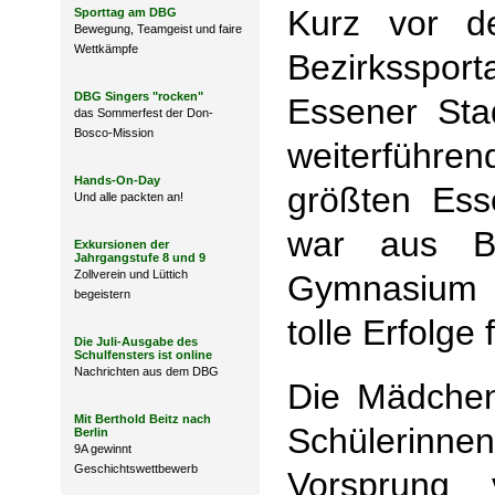
Kurz vor d
Sporttag am DBG
Bewegung, Teamgeist und faire
Wettkämpfe
Bezirksspo
DBG Singers "rocken"
Essener Stad
das Sommerfest der Don-
Bosco-Mission
weiterfüh
Hands-On-Day
größten Esse
Und alle packten an!
war aus B
Exkursionen der
Jahrgangstufe 8 und 9
Zollverein und Lüttich
Gymnasium v
begeistern
tolle Erfolge
Die Juli-Ausgabe des
Schulfensters ist online
Nachrichten aus dem DBG
Die Mädchen
Mit Berthold Beitz nach
Schülerinnen
Berlin
9A gewinnt
Geschichtswettbewerb
Vorsprung