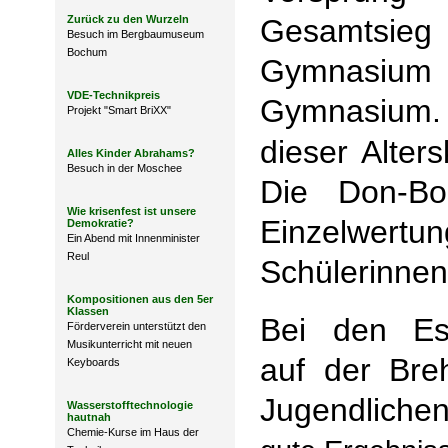
Zurück zu den Wurzeln
Gesamtsie
Besuch im Bergbaumuseum
Bochum
Gymnasiu
VDE-Technikpreis
Gymnasium.
Projekt "Smart BriXX"
dieser Alte
Alles Kinder Abrahams?
Besuch in der Moschee
Die Don-Bo
Wie krisenfest ist unsere
Einzelwertu
Demokratie?
Ein Abend mit Innenminister
Reul
Schülerinnen
Kompositionen aus den 5er
Klassen
Bei den Ess
Förderverein unterstützt den
Musikunterricht mit neuen
auf der Bre
Keyboards
Jugendliche
Wasserstofftechnologie
hautnah
Chemie-Kurse im Haus der