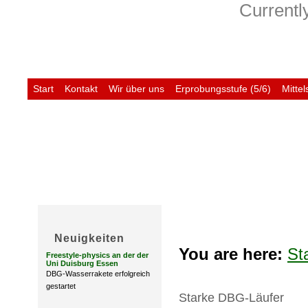
Currently
Start
Kontakt
Wir über uns
Erprobungsstufe (5/6)
Mittel
Untis
Neuigkeiten
You are here:
St
Freestyle-physics an der der
Uni Duisburg Essen
DBG-Wasserrakete erfolgreich
gestartet
Starke DBG-Läufer