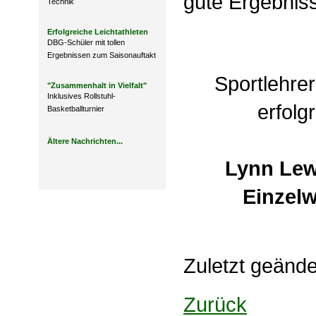
gute Ergebniss
Technik
Erfolgreiche Leichtathleten
DBG-Schüler mit tollen
Ergebnissen zum Saisonauftakt
Sportlehrer 
"Zusammenhalt in Vielfalt"
Inklusives Rollstuhl-
erfolg
Basketballturnier
Ältere Nachrichten...
Lynn Lew
Einzelw
Zuletzt geänd
Zurück