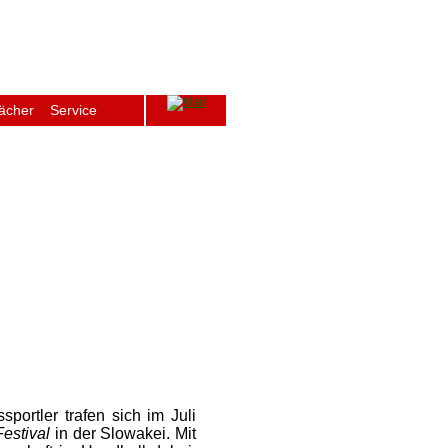
ächer
Service
ge
Archiv
Schulfenster
Intern
portler trafen sich im Juli
estival
in der Slowakei. Mit