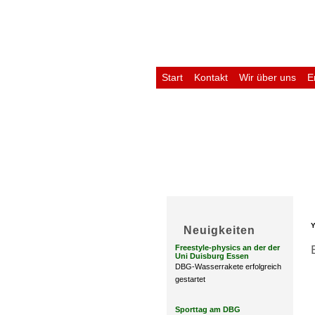
Start
Kontakt
Wir über uns
E
Untis
Y
Neuigkeiten
Freestyle-physics an der der
Uni Duisburg Essen
DBG-Wasserrakete erfolgreich
gestartet
Sporttag am DBG