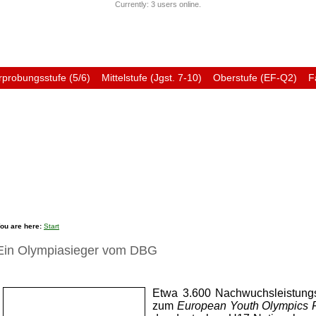
Currently: 3 users online.
rprobungsstufe (5/6)
Mittelstufe (Jgst. 7-10)
Oberstufe (EF-Q2)
F
Förderverein
Ehemali
ou are here:
Start
Ein Olympiasieger vom DBG
Etwa 3.600 Nachwuchsleistungss
zum
European Youth Olympics F