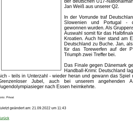
der deutschen U17-Nationalman
Jan Weiß aus unserer Q2.
In der Vorrunde traf Deutschla
Slowenien und Portugal - dr
gewonnen wurden. Als Gruppensi
Auswahl somit für das Halbfina
Kroatien. Auch hier stand am E
Deutschland zu Buche. Jan, als 
für das Torewerfen auf der Pl
Triumph zwei Treffer bei.
Das Finale gegen Dänemark ge
Handball-Krimi: Deutschland lag
sich - teils in Unterzahl - wieder heran und gewann das Spiel 
Grenzenloser Jubel, auch bei unserem angehenden Ab
Jugendolympiasieger nach Essen heimkehrte.
oto: Privat
uletzt geändert am: 21.09.2022 um 11:43
Zurück