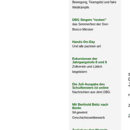
Bewegung, Teamgeist und faire
Wettkämpfe
DBG Singers "rocken"
das Sommerfest der Don-
Bosco-Mission
Hands-On-Day
Und alle packten an!
Exkursionen der
Jahrgangstufe 8 und 9
Zollverein und Lüttich
begeistern
Die Juli-Ausgabe des
Schulfensters ist online
Nachrichten aus dem DBG
F
Mit Berthold Beitz nach
Z
Berlin
9A gewinnt
Geschichtswettbewerb