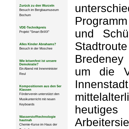
unterschi
Zurück zu den Wurzeln
Besuch im Bergbaumuseum
Bochum
Programm 
VDE-Technikpreis
und Schül
Projekt "Smart BriXX"
Stadtrout
Alles Kinder Abrahams?
Besuch in der Moschee
Bredeney m
Wie krisenfest ist unsere
Demokratie?
um die V
Ein Abend mit Innenminister
Reul
Innenstad
Kompositionen aus den 5er
Klassen
mittelalt
Förderverein unterstützt den
Musikunterricht mit neuen
Keyboards
heutiges 
Wasserstofftechnologie
Arbeiters
hautnah
Chemie-Kurse im Haus der