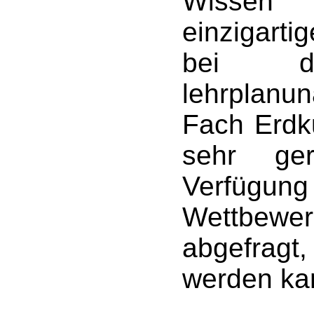
Wissen 
einzigarti
bei d
lehrplanun
Fach Erdk
sehr ger
Verfügun
Wettbewe
abgefragt, 
werden ka