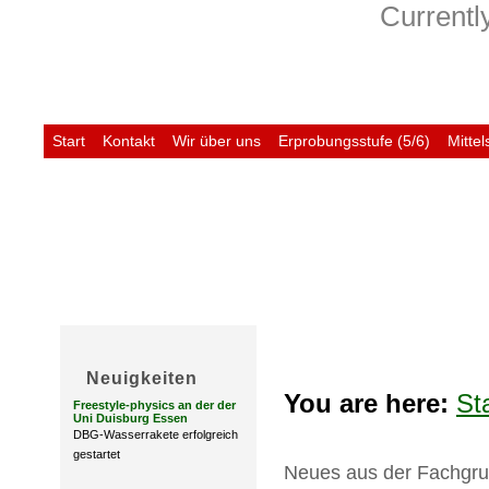
Currently
Start
Kontakt
Wir über uns
Erprobungsstufe (5/6)
Mittel
Untis
Neuigkeiten
You are here:
St
Freestyle-physics an der der
Uni Duisburg Essen
DBG-Wasserrakete erfolgreich
gestartet
Neues aus der Fachgr