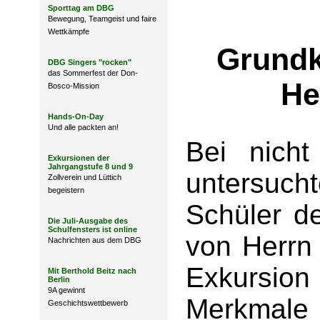
Sporttag am DBG
Bewegung, Teamgeist und faire
Wettkämpfe
Grundk
DBG Singers "rocken"
das Sommerfest der Don-
He
Bosco-Mission
Hands-On-Day
Und alle packten an!
Bei nich
Exkursionen der
Jahrgangstufe 8 und 9
untersuc
Zollverein und Lüttich
begeistern
Schüler d
Die Juli-Ausgabe des
Schulfensters ist online
von Herrn
Nachrichten aus dem DBG
Exkursio
Mit Berthold Beitz nach
Berlin
9A gewinnt
Merkmal
Geschichtswettbewerb