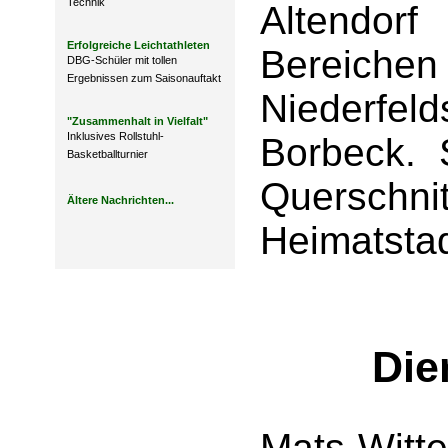
Technik
Altendor
Erfolgreiche Leichtathleten
Bereic
DBG-Schüler mit tollen
Ergebnissen zum Saisonauftakt
Niederfel
"Zusammenhalt in Vielfalt"
Inklusives Rollstuhl-
Borbeck. 
Basketballturnier
Quersc
Ältere Nachrichten...
Heimatsta
Die
Mats Witte