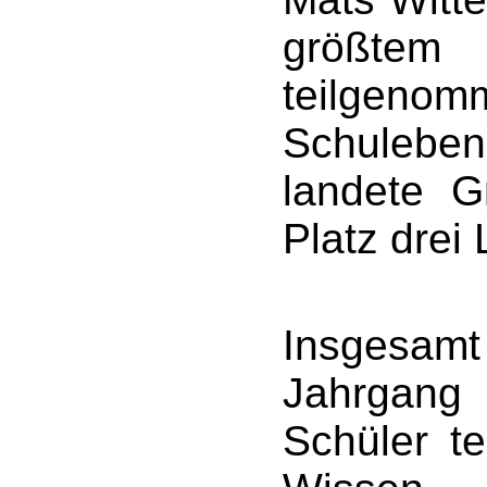
größtem 
teilgeno
Schuleben
landete G
Platz drei 
Insgesam
Jahrgang
Schüler t