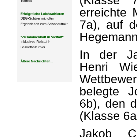
(Klasse 
Technik
erreichte 
Erfolgreiche Leichtathleten
DBG-Schüler mit tollen
7a), auf 
Ergebnissen zum Saisonauftakt
Hegemann 
"Zusammenhalt in Vielfalt"
Inklusives Rollstuhl-
Basketballturnier
In der J
Ältere Nachrichten...
Henri Wi
Wettbewe
belegte J
6b), den d
(Klasse 6a
Jakob Cz