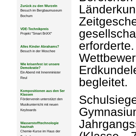
Länderkun
Zurück zu den Wurzeln
Besuch im Bergbaumuseum
Bochum
Zeitgesc
VDE-Technikpreis
gesellsc
Projekt "Smart BriXX"
erfordert
Alles Kinder Abrahams?
Besuch in der Moschee
Wettbew
Wie krisenfest ist unsere
Erdkunde
Demokratie?
Ein Abend mit Innenminister
begleitet.
Reul
Kompositionen aus den 5er
Klassen
Schulsi
Förderverein unterstützt den
Musikunterricht mit neuen
Gymnas
Keyboards
Jahrgangss
Wasserstofftechnologie
hautnah
Chemie-Kurse im Haus der