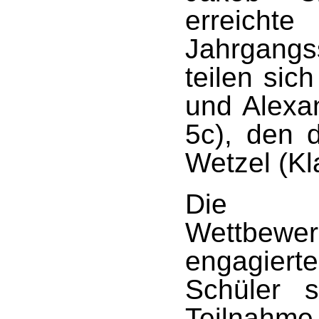
erreicht
Jahrgangss
teilen sic
und Alexa
5c), den d
Wetzel (Kl
Die 
Wettbew
engagier
Schüler s
Teilnahm