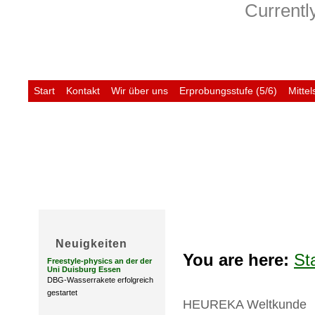
Currently
Start
Kontakt
Wir über uns
Erprobungsstufe (5/6)
Mittel
Untis
Neuigkeiten
You are here:
St
Freestyle-physics an der der
Uni Duisburg Essen
DBG-Wasserrakete erfolgreich
gestartet
HEUREKA Weltkunde