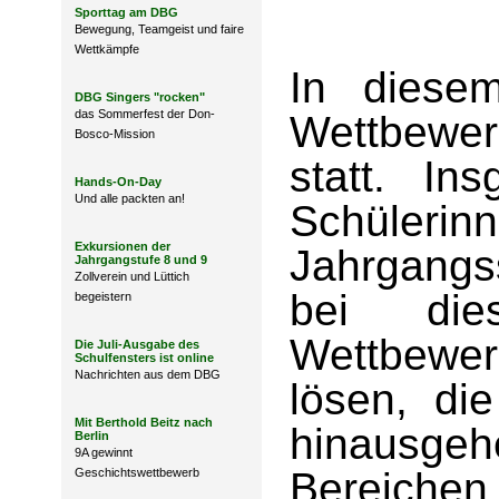
Sporttag am DBG
Bewegung, Teamgeist und faire
Wettkämpfe
In diese
DBG Singers "rocken"
das Sommerfest der Don-
Wettbewe
Bosco-Mission
statt. In
Hands-On-Day
Und alle packten an!
Schüleri
Exkursionen der
Jahrgangs
Jahrgangstufe 8 und 9
Zollverein und Lüttich
bei die
begeistern
Wettbewer
Die Juli-Ausgabe des
Schulfensters ist online
Nachrichten aus dem DBG
lösen, di
Mit Berthold Beitz nach
hinausge
Berlin
9A gewinnt
Bereic
Geschichtswettbewerb