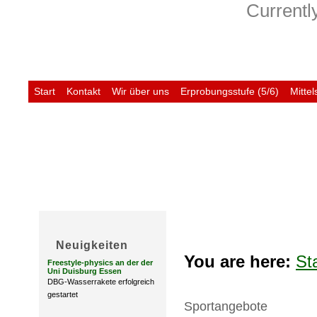
Currently
Start
Kontakt
Wir über uns
Erprobungsstufe (5/6)
Mittel
Untis
Neuigkeiten
You are here:
St
Freestyle-physics an der der
Uni Duisburg Essen
DBG-Wasserrakete erfolgreich
gestartet
Sportangebote