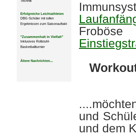
Technik
Immunsys
Erfolgreiche Leichtathleten
Laufanfän
DBG-Schüler mit tollen
Ergebnissen zum Saisonauftakt
Frob
"Zusammenhalt in Vielfalt"
Einstiegstr
Inklusives Rollstuhl-
Basketballturnier
Ältere Nachrichten...
Workouts
....möcht
und Schüle
und dem Ko