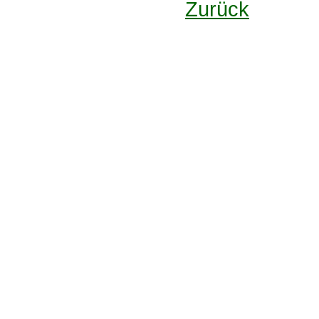
Zurück
Design: DBG Essen
Impressum
Datenschutzerklärung