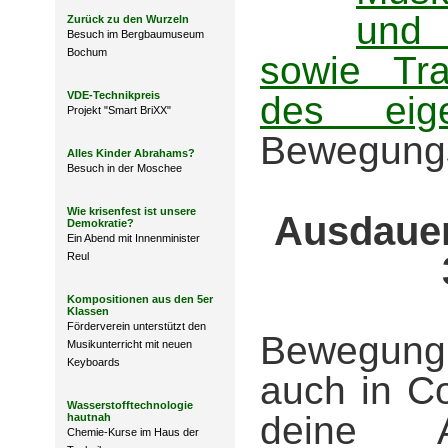
und
Zurück zu den Wurzeln
Besuch im Bergbaumuseum
Bochum
sowie Tr
VDE-Technikpreis
des eig
Projekt "Smart BriXX"
Bewegungs
Alles Kinder Abrahams?
Besuch in der Moschee
Wie krisenfest ist unsere
Ausdauer
Demokratie?
Ein Abend mit Innenminister
Reul
Kompositionen aus den 5er
Klassen
Förderverein unterstützt den
Bewegung 
Musikunterricht mit neuen
Keyboards
auch in C
Wasserstofftechnologie
deine 
hautnah
Chemie-Kurse im Haus der