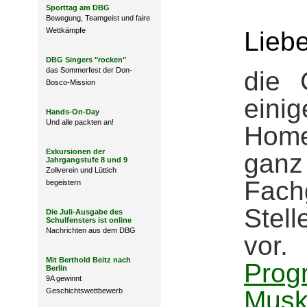
Sporttag am DBG
Bewegung, Teamgeist und faire
Wettkämpfe
Lieb
DBG Singers "rocken"
das Sommerfest der Don-
die 
Bosco-Mission
einig
Hands-On-Day
Und alle packten an!
Home
Exkursionen der
ganz
Jahrgangstufe 8 und 9
Zollverein und Lüttich
Fach
begeistern
Ste
Die Juli-Ausgabe des
Schulfensters ist online
Nachrichten aus dem DBG
vo
Mit Berthold Beitz nach
Prog
Berlin
9A gewinnt
Musk
Geschichtswettbewerb