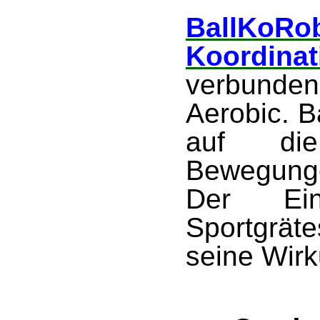
Ball
Koordina
verbunde
Aerobic. B
auf die
Bewegunge
Der Ein
Sportgräte
seine Wirk