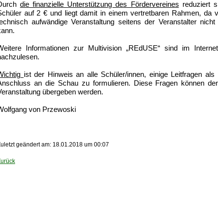
Durch
die finanzielle Unterstützung des Fördervereines
reduziert s
Schüler auf 2 € und liegt damit in einem vertretbaren Rahmen, da v
technisch aufwändige Veranstaltung seitens der Veranstalter nich
kann.
Weitere Informationen zur Multivision „REdUSE“ sind im Interne
nachzulesen.
Wichtig
ist der Hinweis an alle Schüler/innen, einige Leitfragen als
Anschluss an die Schau zu formulieren. Diese Fragen können de
Veranstaltung übergeben werden.
Wolfgang von Przewoski
uletzt geändert am: 18.01.2018 um 00:07
Zurück