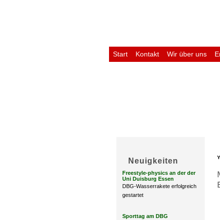
Start
Kontakt
Wir über uns
E
Untis
Y
Neuigkeiten
Freestyle-physics an der der
Uni Duisburg Essen
DBG-Wasserrakete erfolgreich
gestartet
Sporttag am DBG