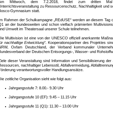
Am Mittwoch, dem 7.2.2018, findet zum dritten Mal e
Unterrichtsveranstaltung zu Ressourcenschutz, Nachhaltigkeit und 
Bosco-Gymnasium statt.
Im Rahmen der Schulkampagne „REdUSE“ werden an diesem Tag di
Q1 an der bundesweiten und schon vielfach prämierten Multivision
und Umwelt im Theatersaal unserer Schule teilnehmen.
Die Multivision ist eine von der UNESCO
offiziell anerkannte Maß
für nachhaltige Entwicklung“
. Kooperationspartner des Projektes sin
NRW, Oxfam Deutschland, der Verband kommunaler Unterneh
Bundesverband der Deutschen Entsorgungs-, Wasser- und Rohstoffwir
Ziele dieser Veranstaltung sind Information und Sensibilisierung d
Ressourcen, nachhaltiger Lebensstil, Abfallvermeidung, Abfalltrennu
Förderung verantwortungsvoller Handlungsansätze.
Die zeitliche Organisation sieht wie folgt aus:
Jahrgangsstufe 7: 8.00.- 9.30 Uhr
Jahrgangsstufe 10 (EF): 9.45 – 11.15 Uhr
Jahrgangsstufe 11 (Q1): 11.30 – 13.00 Uhr