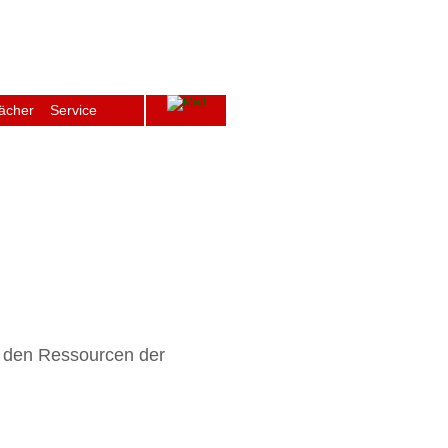
ächer
Service
ge
Archiv
Schulfenster
Intern
 den Ressourcen der