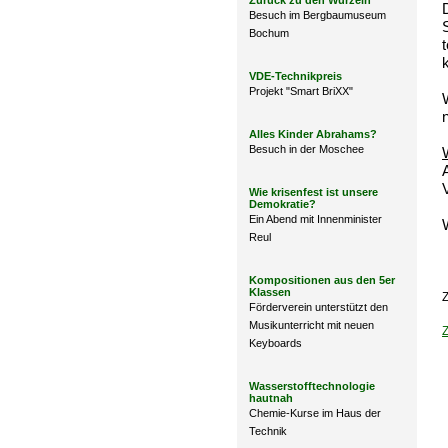
Zurück zu den Wurzeln
Besuch im Bergbaumuseum
Bochum
VDE-Technikpreis
Projekt "Smart BriXX"
Alles Kinder Abrahams?
Besuch in der Moschee
Wie krisenfest ist unsere
Demokratie?
Ein Abend mit Innenminister
Reul
Kompositionen aus den 5er
Klassen
Z
Förderverein unterstützt den
Musikunterricht mit neuen
Keyboards
Wasserstofftechnologie
hautnah
Chemie-Kurse im Haus der
Technik