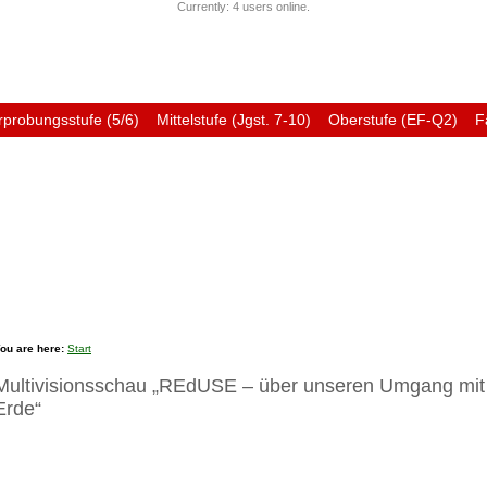
Currently: 4 users online.
rprobungsstufe (5/6)
Mittelstufe (Jgst. 7-10)
Oberstufe (EF-Q2)
F
Förderverein
Ehemali
ou are here:
Start
Multivisionsschau „REdUSE – über unseren Umgang mit
Erde“