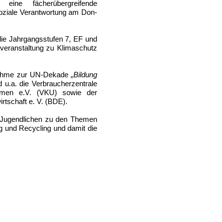
ine fächerübergreifende
soziale Verantwortung am Don-
e Jahrgangsstufen 7, EF und
sveranstaltung zu Klimaschutz
nahme zur UN-Dekade
„Bildung
d u.a. die Verbraucherzentrale
men e.V. (VKU) sowie der
tschaft e. V. (BDE).
er Jugendlichen zu den Themen
ng und Recycling und damit die