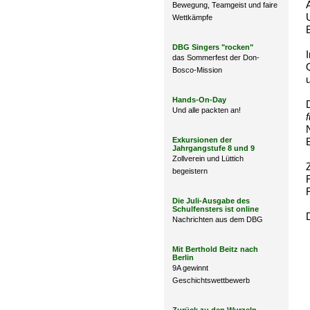
Bewegung, Teamgeist und faire
Wettkämpfe
DBG Singers "rocken"
das Sommerfest der Don-
Bosco-Mission
Hands-On-Day
Und alle packten an!
Exkursionen der
Jahrgangstufe 8 und 9
Zollverein und Lüttich
begeistern
Die Juli-Ausgabe des
Schulfensters ist online
Nachrichten aus dem DBG
Mit Berthold Beitz nach
Berlin
9A gewinnt
Geschichtswettbewerb