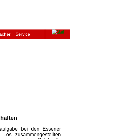
ächer
Service
ge
Archiv
Schulfenster
Intern
chaften
naufgabe bei den Essener
ch Los zusammengestellten