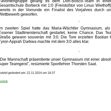
Favoritengruppe gelang es dem Don-Bosco-Team in eine
Gesamtschule Borbeck mit 1:0 (Freistoßtor von Linus Wiethoff
bereits in der Vorrunde ein Finalist des Vorjahres durch 
Wettbewerb geworfen.
Im zweiten Spiel hatte das Maria-Wächtler Gymnasium, als w
Essener Stadtmeisterschaft gestartet, keine Chance. Das T
Straße gewann souverän mit 3:0. Die Tore erzielten Bastian
Tyron Appiah Darkwa machte mit dem 3:0 alles klar.
"Die Mannschaft präsentierte unser Gymnasium mit einer absol
super Teamgeist", resümierte Sportlehrer Thorsten Saat.
uletzt geändert am: 22.11.2024 um 18:37
Zurück