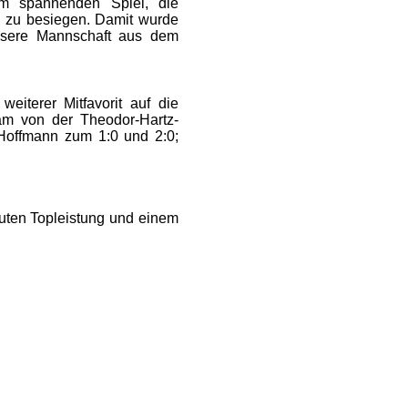
m spannenden Spiel, die
) zu besiegen. Damit wurde
unsere Mannschaft aus dem
eiterer Mitfavorit auf die
eam von der Theodor-Hartz-
 Hoffmann zum 1:0 und 2:0;
uten Topleistung und einem