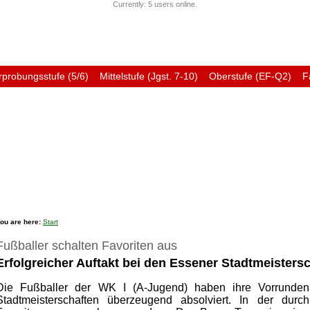
Currently: 5 users online.
rprobungsstufe (5/6)
Mittelstufe (Jgst. 7-10)
Oberstufe (EF-Q2)
F
Förderverein
Ehemali
ou are here:
Start
Fußballer schalten Favoriten aus
Erfolgreicher Auftakt bei den Essener Stadtmeisters
Die Fußballer der WK I (A-Jugend) haben ihre Vorrunde
Stadtmeisterschaften überzeugend absolviert. In der dur