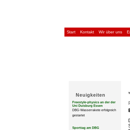
Start
Kontakt
Wir über uns
E
Untis
Y
Neuigkeiten
Freestyle-physics an der der
Uni Duisburg Essen
DBG-Wasserrakete erfolgreich
gestartet
Sporttag am DBG