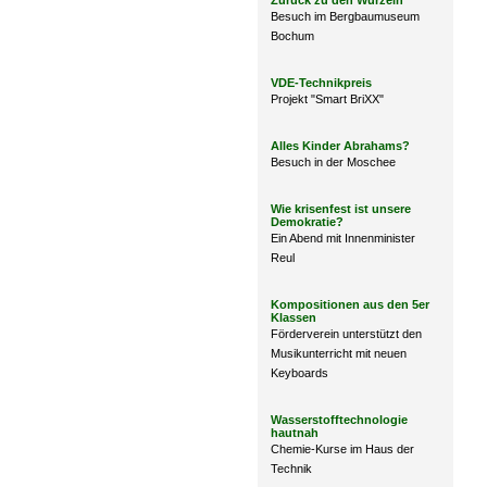
Zurück zu den Wurzeln
Besuch im Bergbaumuseum
Bochum
VDE-Technikpreis
Projekt "Smart BriXX"
Alles Kinder Abrahams?
Besuch in der Moschee
Wie krisenfest ist unsere
Demokratie?
Ein Abend mit Innenminister
Reul
Kompositionen aus den 5er
Klassen
Förderverein unterstützt den
Musikunterricht mit neuen
Keyboards
Wasserstofftechnologie
hautnah
Chemie-Kurse im Haus der
Technik