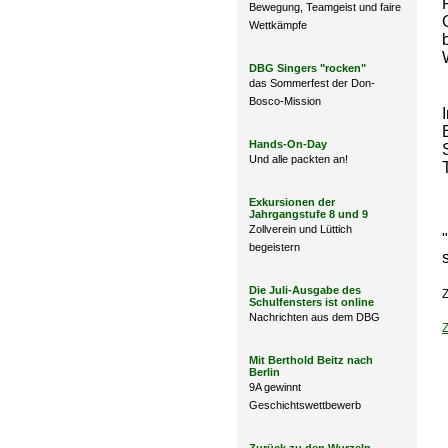
Bewegung, Teamgeist und faire
Wettkämpfe
DBG Singers "rocken"
das Sommerfest der Don-
Bosco-Mission
Hands-On-Day
Und alle packten an!
Exkursionen der
Jahrgangstufe 8 und 9
Zollverein und Lüttich
begeistern
Die Juli-Ausgabe des
Z
Schulfensters ist online
Nachrichten aus dem DBG
Mit Berthold Beitz nach
Berlin
9A gewinnt
Geschichtswettbewerb