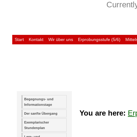
Currently
Start
Kontakt
Wir über uns
Erprobungsstufe (5/6)
Mittel
Untis
Begegnungs- und
Informationstage
You are here:
Er
Der sanfte Übergang
Exemplarischer
Stundenplan
Lern- und