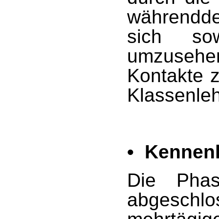
währendd
sich so
umzusehen 
Kontakte 
Klassenleh
• Kennenl
Die Phas
abgesc