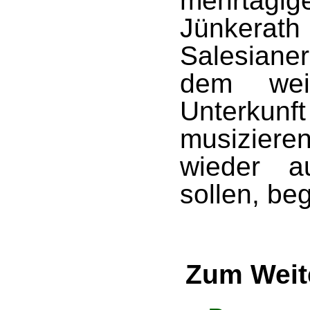
mehrtägi
Jünkerath
Salesiane
dem weit
Unterkunf
musizier
wieder a
sollen, beg
Zum Weit