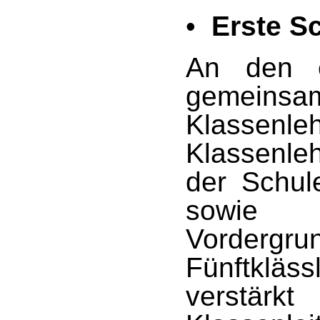
•
Erste S
An den e
geme
Klasse
Klassenl
der Schul
sowie 
Vorder
Fünftkläss
verstärk