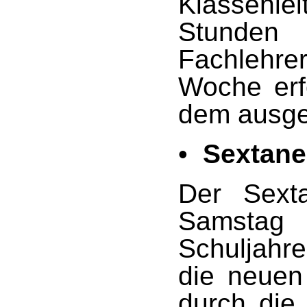
Klassenl
Stunden 
Fachlehre
Woche erf
dem ausget
•
Sextane
Der Sext
Samsta
Schuljahre
die neuen 
durch die