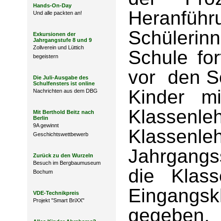
Hands-On-Day
Heranf
Und alle packten an!
Schülerin
Exkursionen der
Jahrgangstufe 8 und 9
Zollverein und Lüttich
Schule fo
begeistern
vor den So
Die Juli-Ausgabe des
Schulfensters ist online
Kinder mi
Nachrichten aus dem DBG
Klasse
Mit Berthold Beitz nach
Berlin
9A gewinnt
Klasse
Geschichtswettbewerb
Jahrgangss
Zurück zu den Wurzeln
Besuch im Bergbaumuseum
die Klas
Bochum
Eingangs
VDE-Technikpreis
Projekt "Smart BriXX"
gegeben, 