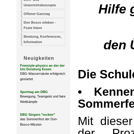
Hilfe
Unterrichtskonzepte
Offener Ganztag
Don Bosco erleben -
Feste feiern
Beratung, Konferenzen,
den 
Information
Neuigkeiten
Freestyle-physics an der der
Uni Duisburg Essen
Die Schu
DBG-Wasserrakete erfolgreich
gestartet
• Kennen
Sporttag am DBG
Bewegung, Teamgeist und faire
Sommerfe
Wettkämpfe
DBG Singers "rocken"
Mit dieser
das Sommerfest der Don-
Bosco-Mission
der Proz