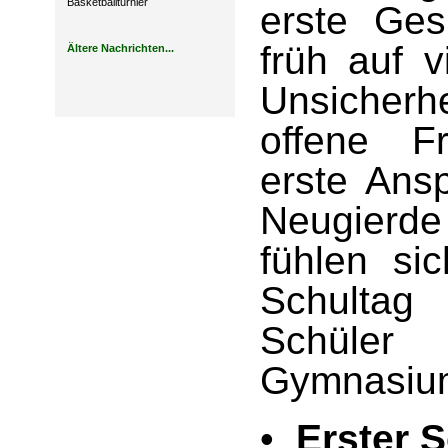
Basketballturnier
erste Ges
früh auf v
Ältere Nachrichten...
Unsicherh
offene F
erste Ansp
Neugierde 
fühlen si
Schultag
Schüle
Gymnasiu
•
Erster 