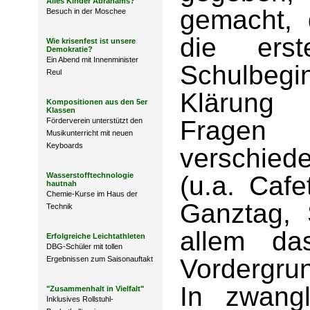
Alles Kinder Abrahams?
gemacht, 
Besuch in der Moschee
die ers
Wie krisenfest ist unsere
Demokratie?
Ein Abend mit Innenminister
Schulbegi
Reul
Klärung 
Kompositionen aus den 5er
Klassen
Fragen 
Förderverein unterstützt den
Musikunterricht mit neuen
Keyboards
verschie
Wasserstofftechnologie
(u.a. Cafe
hautnah
Chemie-Kurse im Haus der
Ganztag, 
Technik
allem da
Erfolgreiche Leichtathleten
DBG-Schüler mit tollen
Vordergru
Ergebnissen zum Saisonauftakt
In zwang
"Zusammenhalt in Vielfalt"
Inklusives Rollstuhl-