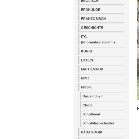
ENGLISCH
ERDKUNDE
FRANZÖSISCH
GESCHICHTE
ITG
(Informationstechnik)
KUNST
LATEIN
MATHEMATIK
MINT
MUSIK
Das sind wir
Chöre
H
Schulband
Schulblasorchester
PÄDAGOGIK