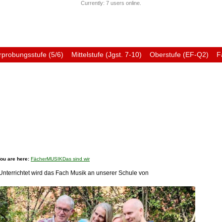
Currently: 7 users online.
rprobungsstufe (5/6)
Mittelstufe (Jgst. 7-10)
Oberstufe (EF-Q2)
F
Förderverein
Ehemali
ou are here:
Fächer
MUSIK
Das sind wir
Unterrichtet wird das Fach Musik an unserer Schule von