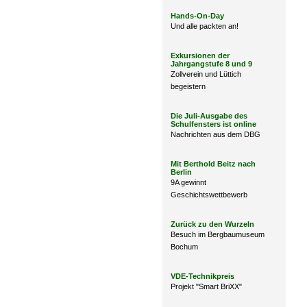
Hands-On-Day
Und alle packten an!
Exkursionen der
Jahrgangstufe 8 und 9
Zollverein und Lüttich
begeistern
Die Juli-Ausgabe des
Schulfensters ist online
Nachrichten aus dem DBG
Mit Berthold Beitz nach
Berlin
9A gewinnt
Geschichtswettbewerb
Zurück zu den Wurzeln
Besuch im Bergbaumuseum
Bochum
VDE-Technikpreis
Projekt "Smart BriXX"