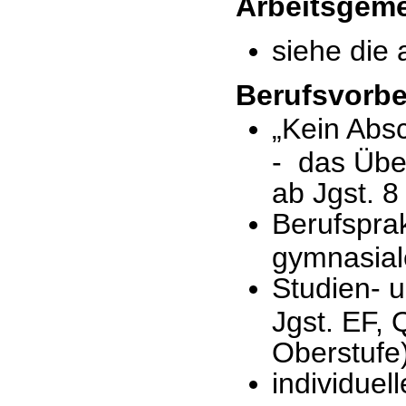
Arbeitsgeme
siehe die 
Berufsvorbe
„Kein Abs
- das Übe
ab Jgst. 8
Berufsprak
gymnasial
Studien- u
Jgst. EF, 
Oberstufe
individuel