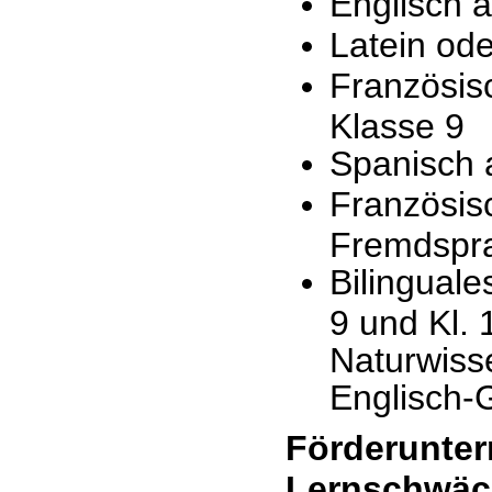
Englisch 
Latein od
Französis
Klasse 9
Spanisch 
Französis
Fremdspra
Bilinguale
9 und Kl. 
Naturwiss
Englisch-G
Förderunterr
Lernschwäc