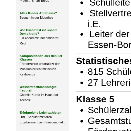
Schulleite
Projekt "Smart BriXX"
Stellvertr
Alles Kinder Abrahams?
Besuch in der Moschee
i.E.
Wie krisenfest ist unsere
Leiter de
Demokratie?
Ein Abend mit Innenminister
Essen-Bo
Reul
Kompositionen aus den 5er
Statistische
Klassen
Förderverein unterstützt den
815 Schül
Musikunterricht mit neuen
Keyboards
27 Lehrer
Wasserstofftechnologie
hautnah
Chemie-Kurse im Haus der
Klasse 5
Technik
Schülerzah
Erfolgreiche Leichtathleten
DBG-Schüler mit tollen
Gesamtstu
Ergebnissen zum Saisonauftakt