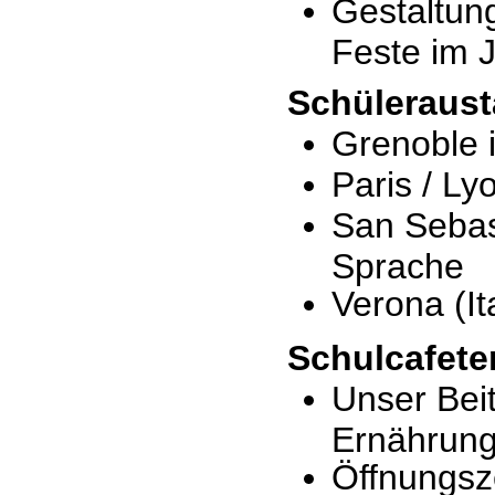
Gestaltun
Feste im 
Schüleraus
Grenoble 
Paris / Ly
San Sebast
Sprache
Verona (It
Schulcafete
Unser Bei
Ernährun
Öffnungsz