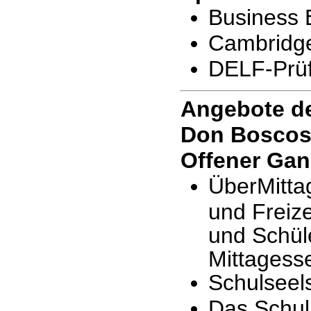
Business 
Cambridge 
DELF-Prüf
Angebote de
Don Bosco
Offener Gan
ÜberMitta
und Freiz
und Schül
Mittagess
Schulseel
Das Schul