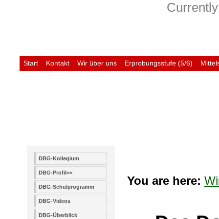
Currently
Start
Kontakt
Wir über uns
Erprobungsstufe (5/6)
Mittel
Untis
DBG-Kollegium
DBG-Profil>>
You are here:
Wi
DBG-Schulprogramm
DBG-Videos
DBG-Überblick