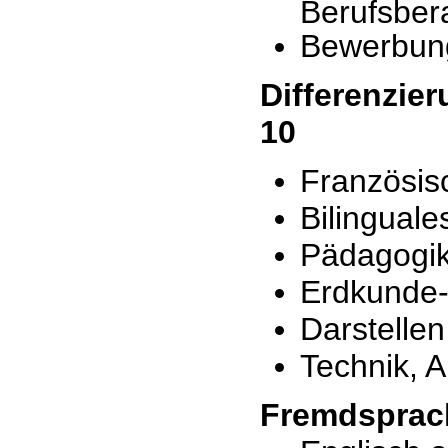
Berufsbera
Bewerbung
Differenzie
10
Französis
Bilingual
Pädagogi
Erdkunde-P
Darstellen
Technik, 
Fremdsprac