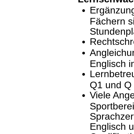
Ergänzung
Fächern s
Stundenpl
Rechtschr
Angleichu
Englisch i
Lernbetre
Q1 und Q
Viele Ange
Sportbere
Sprachzert
Englisch 