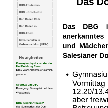
Das D
DBG-Förderer>>
DBG - Geschichte
Don Bosco Club
Das DBG ist
Don Bosco >>
DBG-Eltern
anerkanntes
Kath. Schulen in
und Mädchen.
Ordenstradition (ODIV)
Salesianer D
Neuigkeiten
Freestyle-physics an der der
Uni Duisburg Essen
DBG-Wasserrakete erfolgreich
Gymnasi
gestartet
Vormittag 
Sporttag am DBG
Bewegung, Teamgeist und faire
12.20/13.
Wettkämpfe
aber frei
DBG Singers "rocken"
Betreuung
das Sommerfest der Don-