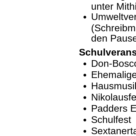
unter Mithi
Umweltver
(Schreibma
den Paus
Schulverans
Don-Bosc
Ehemalige
Hausmusi
Nikolausfe
Padders E
Schulfest
Sextanert