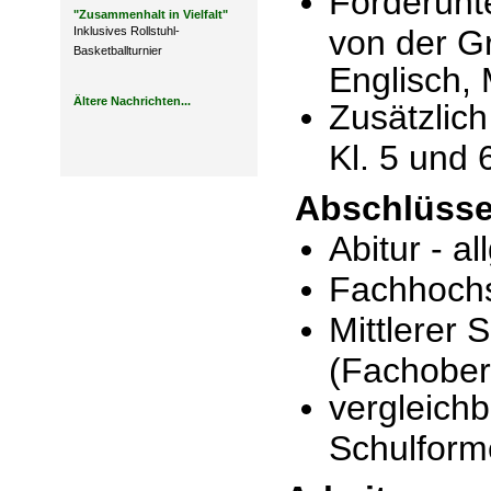
Förderunt
"Zusammenhalt in Vielfalt"
von der G
Inklusives Rollstuhl-
Basketballturnier
Englisch,
Ältere Nachrichten...
Zusätzlic
Kl. 5 und 
Abschlüss
Abitur - a
Fachhochsc
Mittlerer 
(Fachober
vergleich
Schulform