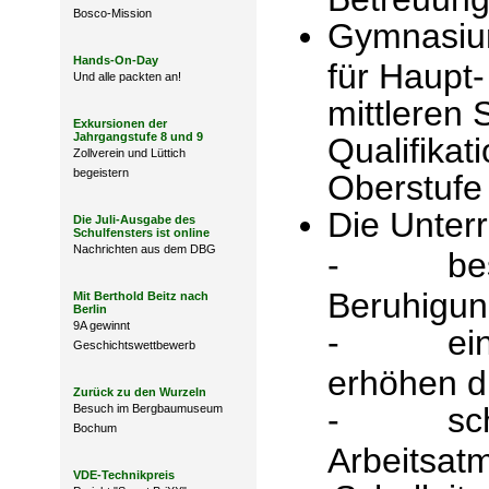
Bosco-Mission
Gymnasiu
Hands-On-Day
für Haupt-
Und alle packten an!
mittleren 
Exkursionen der
Jahrgangstufe 8 und 9
Qualifika
Zollverein und Lüttich
begeistern
Oberstufe
Die Unterr
Die Juli-Ausgabe des
Schulfensters ist online
Nachrichten aus dem DBG
- besse
Beruhigun
Mit Berthold Beitz nach
Berlin
9A gewinnt
- einge
Geschichtswettbewerb
erhöhen di
Zurück zu den Wurzeln
- schaff
Besuch im Bergbaumuseum
Bochum
Arbeitsat
VDE-Technikpreis