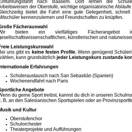
Einführungsfahrt nach Baasem. Dort lernen die Schül
Arbeitsweisen der Oberstufe, wichtige organisatorische Abläufe
Gleichzeitig bietet die Fahrt eine gute Gelegenheit, schnel
Mitschüler kennenzulernen und Freundschaften zu knüpfen.
Große Fächerauswahl
Wir bieten ein vielfältiges Fächerangebot i
gesellschaftswissenschaftlichen, künstlerischen und naturwisse
Freie Leistungskurswahl
Bei uns gibt es
keine festen Profile
. Wenn genügend Schüleri
wählen, kann grundsätzlich
jeder Leistungskurs zustande k
Internationale Erfahrungen
Schüleraustausch nach San Sebastián (Spanien)
Wochenendfahrt nach Paris
Sportliche Angebote
Wenn du gerne Sport treibst, kannst du dich in unseren Schul
z. B. an den Salesianischen Sportspielen oder an Provinzsportf
Musik und Kultur
Oberstufenchor
Schulorchester
Theaterprojekte und Aufführungen