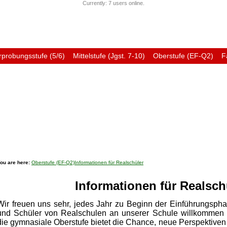
Currently: 7 users online.
rprobungsstufe (5/6)
Mittelstufe (Jgst. 7-10)
Oberstufe (EF-Q2)
F
Förderverein
Ehemali
ou are here:
Oberstufe (EF-Q2)
Informationen für Realschüler
Informationen für Realsch
Wir freuen uns sehr, jedes Jahr zu Beginn der Einführungsph
und Schüler von Realschulen an unserer Schule willkommen 
die gymnasiale Oberstufe bietet die Chance, neue Perspektive