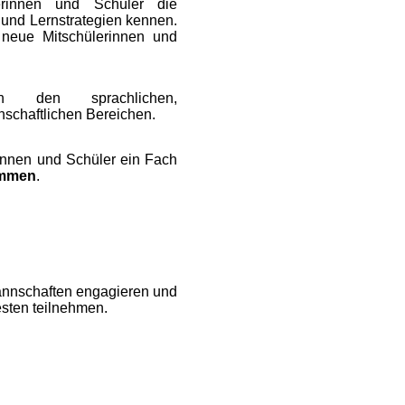
erinnen und Schüler die
 und Lernstrategien kennen.
l neue Mitschülerinnen und
n den sprachlichen,
nschaftlichen Bereichen.
nnen und Schüler ein Fach
ommen
.
mannschaften engagieren und
esten teilnehmen.