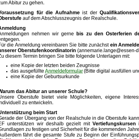
zum Abitur zu gehen.
Voraussetzung für die Aufnahme
ist der
Qualifikationsv
Oberstufe
auf dem Abschlusszeugnis der Realschule.
Anmeldung
Anmeldungen nehmen wir gerne
bis zu den Osterferien d
entgegen.
Für die Anmeldung vereinbaren Sie bitte zunächst
ein Anmelde
unserer Oberstufenkoordinatorin
(annemarie.lange@essen-d
Zu diesem Termin bringen Sie bitte folgende Unterlagen mit:
eine Kopie der letzten beiden Zeugnisse
das ausgefüllte
Anmeldeformular
(Bitte digital ausfüllen 
eine Kopie der Geburtsurkunde
Warum das Abitur an unserer Schule?
Unsere Oberstufe bietet viele Möglichkeiten, eigene Intere
individuell zu entwickeln.
Unterstützung beim Start
Gerade der Übergang von der Realschule in die Oberstufe kann 
EF unterstützen wir deshalb gezielt mit
Vertiefungskursen
Grundlagen zu festigen und Sicherheit für die kommenden Jahr
Außerdem fährt die gesamte Stufe zu Beginn der Einführungsph