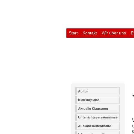
Start
Kontakt
Wir über uns
E
Untis
Abitur
Y
Klausurpläne
Aktuelle Klausuren
Unterrichtsversäumnisse
Auslandsaufenthalte