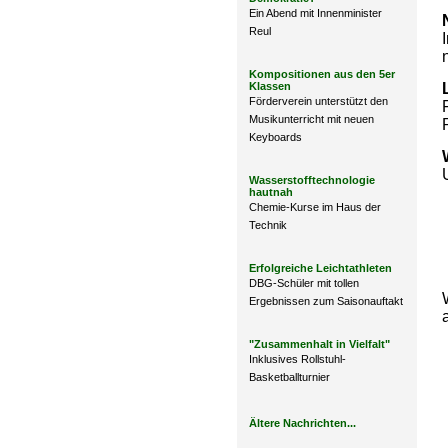
Ein Abend mit Innenminister
Reul
Kompositionen aus den 5er
Klassen
Förderverein unterstützt den
Musikunterricht mit neuen
Keyboards
Wasserstofftechnologie
hautnah
Chemie-Kurse im Haus der
Technik
Erfolgreiche Leichtathleten
DBG-Schüler mit tollen
Ergebnissen zum Saisonauftakt
"Zusammenhalt in Vielfalt"
Inklusives Rollstuhl-
Basketballturnier
Ältere Nachrichten...