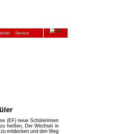
ächer
Service
ge
Archiv
Schulfenster
Intern
üler
ase (EF) neue Schülerinnen
zu heißen. Der Wechsel in
n zu entdecken und den Weg